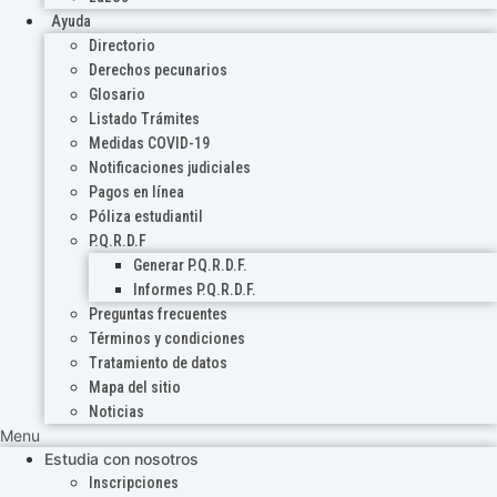
Ayuda
Directorio
Derechos pecunarios
Glosario
Listado Trámites
Medidas COVID-19
Notificaciones judiciales
Pagos en línea
Póliza estudiantil
P.Q.R.D.F
Generar P.Q.R.D.F.
Informes P.Q.R.D.F.
Preguntas frecuentes
Términos y condiciones
Tratamiento de datos
Mapa del sitio
Noticias
Menu
Estudia con nosotros
Inscripciones