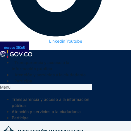
Linkedin
Youtube
Acceso SICAU
Transparencia y acceso a la
información pública
Atención y servicios a la ciudadanía
Participa
Menu
Transparencia y acceso a la información
pública
Atención y servicios a la ciudadanía
Participa