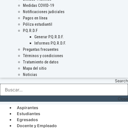
Medidas COVID-19
Notificaciones judiciales
Pagos en línea
Póliza estudiantil
P.Q.R.D.F
Generar P.Q.R.D.F.
Informes P.Q.R.D.F.
Preguntas frecuentes
Términos y condiciones
Tratamiento de datos
Mapa del sitio
Noticias
Search
Close
Aspirantes
Estudiantes
Egresados
Docente y Empleado