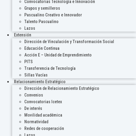
Convocatorias Tecnología e Innovación
Grupos y semilleros
Pascualino Creativo e Innovador
Talento Pascualino
Lazos
Extensión
Dirección de Vinculación y Transformación Social
Educación Continua
Acción E – Unidad de Emprendimiento
PITS
Transferencia de Tecnología
Sillas Vacías
Relacionamiento Estratégico
Dirección de Relacionamiento Estratégico
Convenios
Convocatorias Icetex
De interés
Movilidad académica
Normatividad
Redes de cooperación
Lazos