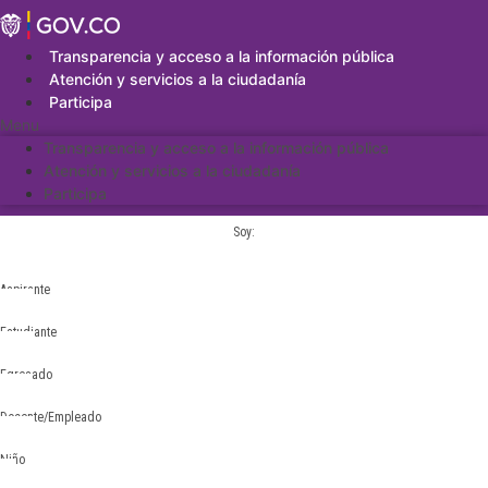
Saltar
al
contenido
Transparencia y acceso a la información pública
Atención y servicios a la ciudadanía
Participa
Menu
Transparencia y acceso a la información pública
Atención y servicios a la ciudadanía
Participa
Soy:
Aspirante
Estudiante
Egresado
Docente/Empleado
Niño