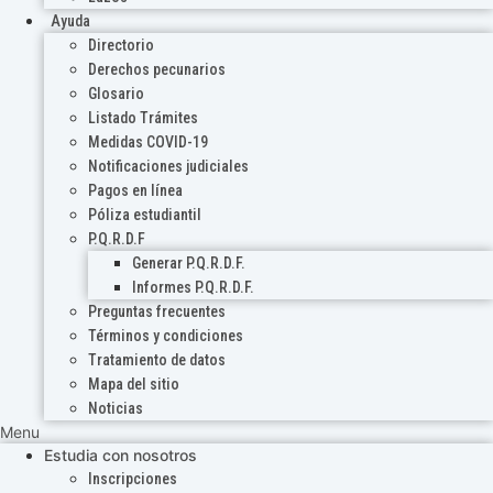
Ayuda
Directorio
Derechos pecunarios
Glosario
Listado Trámites
Medidas COVID-19
Notificaciones judiciales
Pagos en línea
Póliza estudiantil
P.Q.R.D.F
Generar P.Q.R.D.F.
Informes P.Q.R.D.F.
Preguntas frecuentes
Términos y condiciones
Tratamiento de datos
Mapa del sitio
Noticias
Menu
Estudia con nosotros
Inscripciones