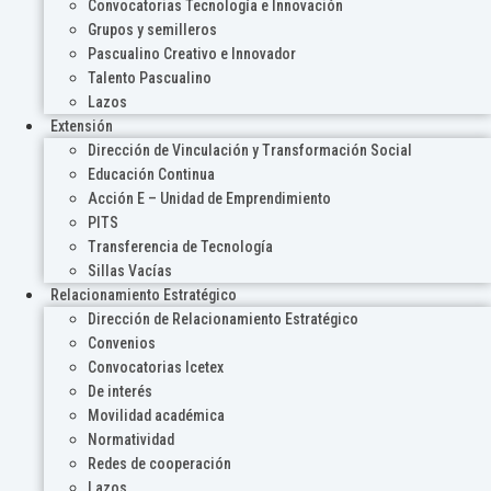
Convocatorias Tecnología e Innovación
Grupos y semilleros
Pascualino Creativo e Innovador
Talento Pascualino
Lazos
Extensión
Dirección de Vinculación y Transformación Social
Educación Continua
Acción E – Unidad de Emprendimiento
PITS
Transferencia de Tecnología
Sillas Vacías
Relacionamiento Estratégico
Dirección de Relacionamiento Estratégico
Convenios
Convocatorias Icetex
De interés
Movilidad académica
Normatividad
Redes de cooperación
Lazos