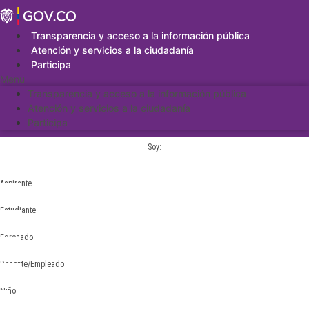
Saltar
al
contenido
Transparencia y acceso a la información pública
Atención y servicios a la ciudadanía
Participa
Menu
Transparencia y acceso a la información pública
Atención y servicios a la ciudadanía
Participa
Soy:
Aspirante
Estudiante
Egresado
Docente/Empleado
Niño