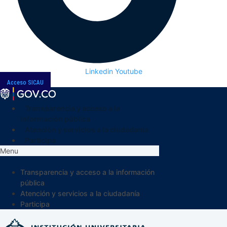
Linkedin
Youtube
Acceso SICAU
Transparencia y acceso a la
información pública
Atención y servicios a la ciudadanía
Participa
Menu
Transparencia y acceso a la información
pública
Atención y servicios a la ciudadanía
Participa