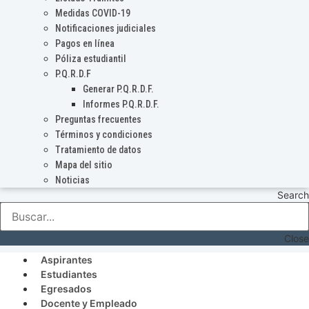
Medidas COVID-19
Notificaciones judiciales
Pagos en línea
Póliza estudiantil
P.Q.R.D.F
Generar P.Q.R.D.F.
Informes P.Q.R.D.F.
Preguntas frecuentes
Términos y condiciones
Tratamiento de datos
Mapa del sitio
Noticias
Search
Close
Aspirantes
Estudiantes
Egresados
Docente y Empleado