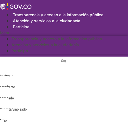
Saltar
al
contenido
Transparencia y acceso a la información pública
Atención y servicios a la ciudadanía
Participa
Menu
Transparencia y acceso a la información pública
Atención y servicios a la ciudadanía
Participa
Soy:
Aspirante
Estudiante
Egresado
Docente/Empleado
Niño