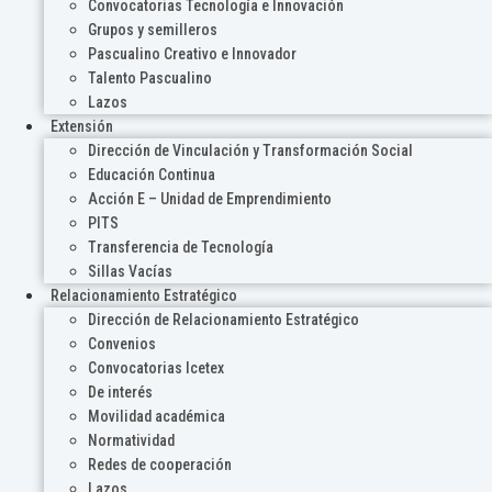
Convocatorias Tecnología e Innovación
Grupos y semilleros
Pascualino Creativo e Innovador
Talento Pascualino
Lazos
Extensión
Dirección de Vinculación y Transformación Social
Educación Continua
Acción E – Unidad de Emprendimiento
PITS
Transferencia de Tecnología
Sillas Vacías
Relacionamiento Estratégico
Dirección de Relacionamiento Estratégico
Convenios
Convocatorias Icetex
De interés
Movilidad académica
Normatividad
Redes de cooperación
Lazos