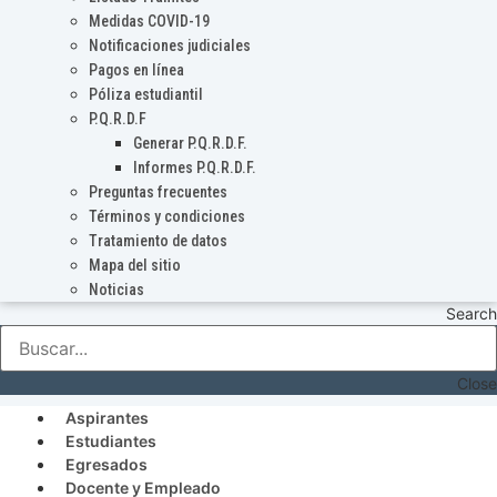
Medidas COVID-19
Notificaciones judiciales
Pagos en línea
Póliza estudiantil
P.Q.R.D.F
Generar P.Q.R.D.F.
Informes P.Q.R.D.F.
Preguntas frecuentes
Términos y condiciones
Tratamiento de datos
Mapa del sitio
Noticias
Search
Close
Aspirantes
Estudiantes
Egresados
Docente y Empleado