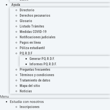
Ayuda
Directorio
Derechos pecunarios
Glosario
Listado Trámites
Medidas COVID-19
Notificaciones judiciales
Pagos en línea
Póliza estudiantil
P.Q.R.D.F
Generar P.Q.R.D.F.
Informes P.Q.R.D.F.
Preguntas frecuentes
Términos y condiciones
Tratamiento de datos
Mapa del sitio
Noticias
Menu
Estudia con nosotros
Inscripciones