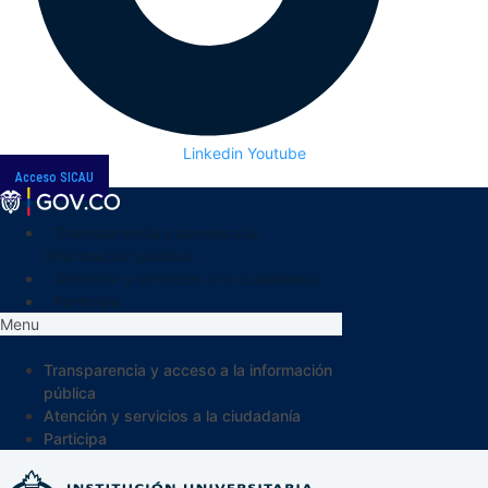
Linkedin
Youtube
Acceso SICAU
Transparencia y acceso a la
información pública
Atención y servicios a la ciudadanía
Participa
Menu
Transparencia y acceso a la información
pública
Atención y servicios a la ciudadanía
Participa