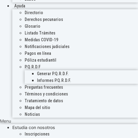
Ayuda
Directorio
Derechos pecunarios
Glosario
Listado Trámites
Medidas COVID-19
Notificaciones judiciales
Pagos en línea
Póliza estudiantil
P.Q.R.D.F
Generar P.Q.R.D.F.
Informes P.Q.R.D.F.
Preguntas frecuentes
Términos y condiciones
Tratamiento de datos
Mapa del sitio
Noticias
Menu
Estudia con nosotros
Inscripciones