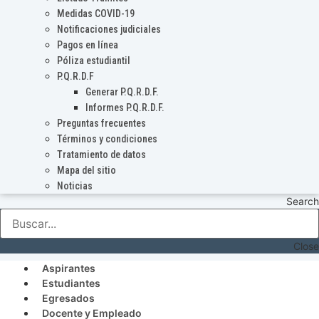
Medidas COVID-19
Notificaciones judiciales
Pagos en línea
Póliza estudiantil
P.Q.R.D.F
Generar P.Q.R.D.F.
Informes P.Q.R.D.F.
Preguntas frecuentes
Términos y condiciones
Tratamiento de datos
Mapa del sitio
Noticias
Search
Close
Aspirantes
Estudiantes
Egresados
Docente y Empleado