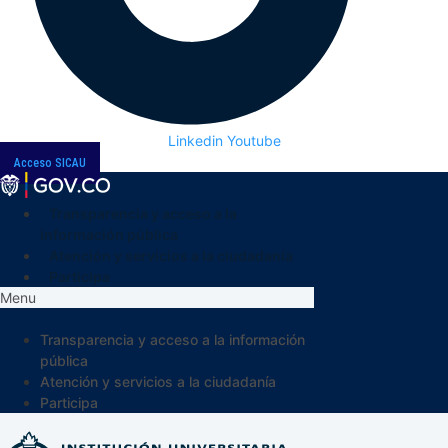
Linkedin
Youtube
Acceso SICAU
Transparencia y acceso a la
información pública
Atención y servicios a la ciudadanía
Participa
Menu
Transparencia y acceso a la información
pública
Atención y servicios a la ciudadanía
Participa