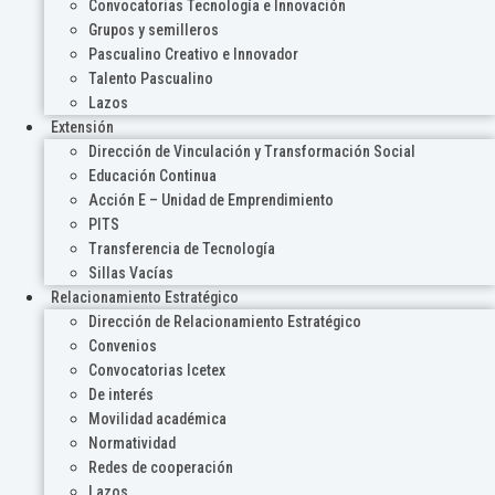
Convocatorias Tecnología e Innovación
Grupos y semilleros
Pascualino Creativo e Innovador
Talento Pascualino
Lazos
Extensión
Dirección de Vinculación y Transformación Social
Educación Continua
Acción E – Unidad de Emprendimiento
PITS
Transferencia de Tecnología
Sillas Vacías
Relacionamiento Estratégico
Dirección de Relacionamiento Estratégico
Convenios
Convocatorias Icetex
De interés
Movilidad académica
Normatividad
Redes de cooperación
Lazos