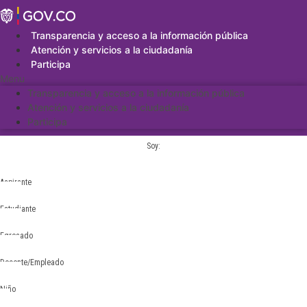
Saltar
al
contenido
Transparencia y acceso a la información pública
Atención y servicios a la ciudadanía
Participa
Menu
Transparencia y acceso a la información pública
Atención y servicios a la ciudadanía
Participa
Soy:
Aspirante
Estudiante
Egresado
Docente/Empleado
Niño