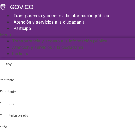
Saltar
al
contenido
Transparencia y acceso a la información pública
Atención y servicios a la ciudadanía
Participa
Menu
Transparencia y acceso a la información pública
Atención y servicios a la ciudadanía
Participa
Soy:
Aspirante
Estudiante
Egresado
Docente/Empleado
Niño