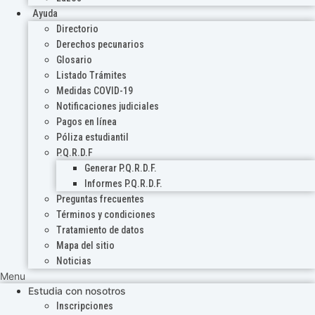
Ayuda
Directorio
Derechos pecunarios
Glosario
Listado Trámites
Medidas COVID-19
Notificaciones judiciales
Pagos en línea
Póliza estudiantil
P.Q.R.D.F
Generar P.Q.R.D.F.
Informes P.Q.R.D.F.
Preguntas frecuentes
Términos y condiciones
Tratamiento de datos
Mapa del sitio
Noticias
Menu
Estudia con nosotros
Inscripciones