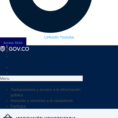
Linkedin
Youtube
Acceso SICAU
Transparencia y acceso a la
información pública
Atención y servicios a la ciudadanía
Participa
Menu
Transparencia y acceso a la información
pública
Atención y servicios a la ciudadanía
Participa