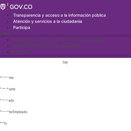
Saltar
al
contenido
Transparencia y acceso a la información pública
Atención y servicios a la ciudadanía
Participa
Menu
Transparencia y acceso a la información pública
Atención y servicios a la ciudadanía
Participa
Soy:
Aspirante
Estudiante
Egresado
Docente/Empleado
Niño