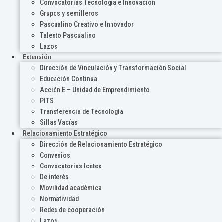
Convocatorias Tecnología e Innovación
Grupos y semilleros
Pascualino Creativo e Innovador
Talento Pascualino
Lazos
Extensión
Dirección de Vinculación y Transformación Social
Educación Continua
Acción E – Unidad de Emprendimiento
PITS
Transferencia de Tecnología
Sillas Vacías
Relacionamiento Estratégico
Dirección de Relacionamiento Estratégico
Convenios
Convocatorias Icetex
De interés
Movilidad académica
Normatividad
Redes de cooperación
Lazos