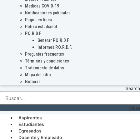
Medidas COVID-19
Notificaciones judiciales
Pagos en línea
Póliza estudiantil
P.Q.R.D.F
Generar P.Q.R.D.F.
Informes P.Q.R.D.F.
Preguntas frecuentes
Términos y condiciones
Tratamiento de datos
Mapa del sitio
Noticias
Search
Close
Aspirantes
Estudiantes
Egresados
Docente y Empleado