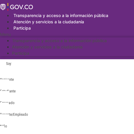
Saltar
al
contenido
Transparencia y acceso a la información pública
Atención y servicios a la ciudadanía
Participa
Menu
Transparencia y acceso a la información pública
Atención y servicios a la ciudadanía
Participa
Soy:
Aspirante
Estudiante
Egresado
Docente/Empleado
Niño