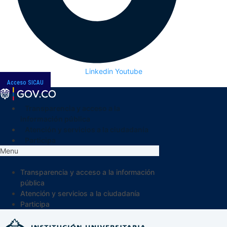
Linkedin
Youtube
Acceso SICAU
Transparencia y acceso a la
información pública
Atención y servicios a la ciudadanía
Participa
Menu
Transparencia y acceso a la información
pública
Atención y servicios a la ciudadanía
Participa