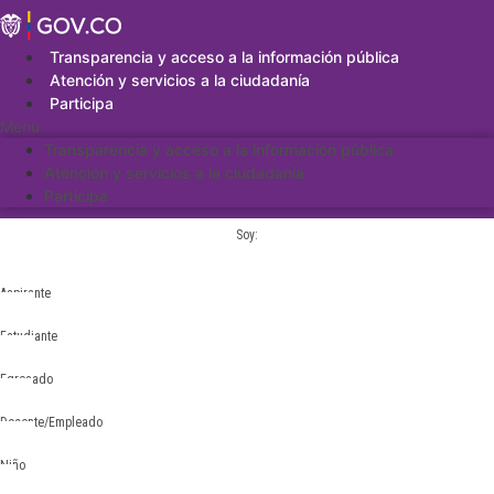
Saltar
al
contenido
Transparencia y acceso a la información pública
Atención y servicios a la ciudadanía
Participa
Menu
Transparencia y acceso a la información pública
Atención y servicios a la ciudadanía
Participa
Soy:
Aspirante
Estudiante
Egresado
Docente/Empleado
Niño