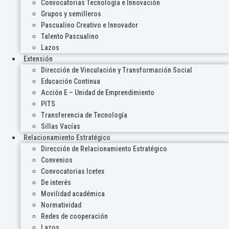
Convocatorias Tecnología e Innovación
Grupos y semilleros
Pascualino Creativo e Innovador
Talento Pascualino
Lazos
Extensión
Dirección de Vinculación y Transformación Social
Educación Continua
Acción E – Unidad de Emprendimiento
PITS
Transferencia de Tecnología
Sillas Vacías
Relacionamiento Estratégico
Dirección de Relacionamiento Estratégico
Convenios
Convocatorias Icetex
De interés
Movilidad académica
Normatividad
Redes de cooperación
Lazos