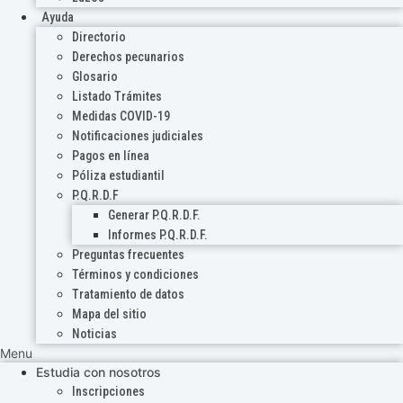
Ayuda
Directorio
Derechos pecunarios
Glosario
Listado Trámites
Medidas COVID-19
Notificaciones judiciales
Pagos en línea
Póliza estudiantil
P.Q.R.D.F
Generar P.Q.R.D.F.
Informes P.Q.R.D.F.
Preguntas frecuentes
Términos y condiciones
Tratamiento de datos
Mapa del sitio
Noticias
Menu
Estudia con nosotros
Inscripciones