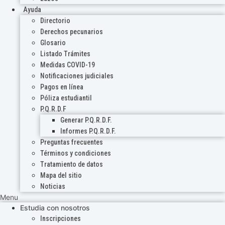
Ayuda
Directorio
Derechos pecunarios
Glosario
Listado Trámites
Medidas COVID-19
Notificaciones judiciales
Pagos en línea
Póliza estudiantil
P.Q.R.D.F
Generar P.Q.R.D.F.
Informes P.Q.R.D.F.
Preguntas frecuentes
Términos y condiciones
Tratamiento de datos
Mapa del sitio
Noticias
Menu
Estudia con nosotros
Inscripciones