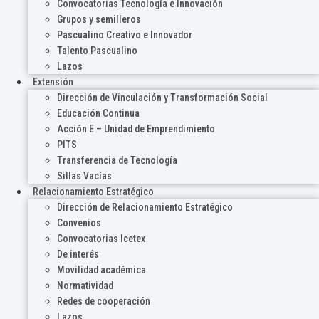
Convocatorias Tecnología e Innovación
Grupos y semilleros
Pascualino Creativo e Innovador
Talento Pascualino
Lazos
Extensión
Dirección de Vinculación y Transformación Social
Educación Continua
Acción E – Unidad de Emprendimiento
PITS
Transferencia de Tecnología
Sillas Vacías
Relacionamiento Estratégico
Dirección de Relacionamiento Estratégico
Convenios
Convocatorias Icetex
De interés
Movilidad académica
Normatividad
Redes de cooperación
Lazos