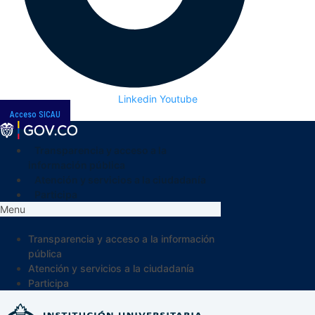
Linkedin
Youtube
Acceso SICAU
Transparencia y acceso a la
información pública
Atención y servicios a la ciudadanía
Participa
Menu
Transparencia y acceso a la información
pública
Atención y servicios a la ciudadanía
Participa