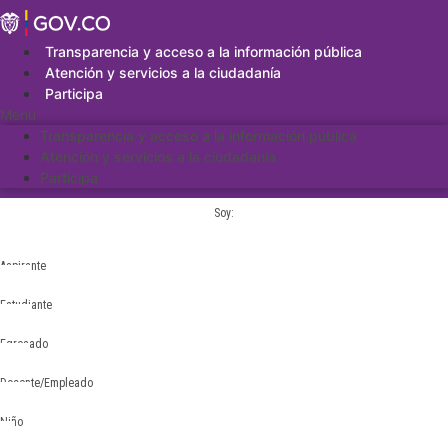
Saltar
al
contenido
Transparencia y acceso a la información pública
Atención y servicios a la ciudadanía
Participa
Menu
Transparencia y acceso a la información pública
Atención y servicios a la ciudadanía
Participa
Soy:
Aspirante
Estudiante
Egresado
Docente/Empleado
Niño