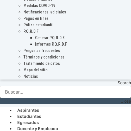
Medidas COVID-19
Notificaciones judiciales
Pagos en línea
Póliza estudiantil
P.Q.R.D.F
Generar P.Q.R.D.F.
Informes P.Q.R.D.F.
Preguntas frecuentes
Términos y condiciones
Tratamiento de datos
Mapa del sitio
Noticias
Search
Close
Aspirantes
Estudiantes
Egresados
Docente y Empleado