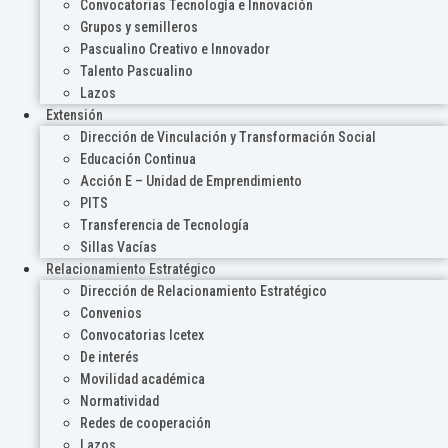
Convocatorias Tecnología e Innovación
Grupos y semilleros
Pascualino Creativo e Innovador
Talento Pascualino
Lazos
Extensión
Dirección de Vinculación y Transformación Social
Educación Continua
Acción E – Unidad de Emprendimiento
PITS
Transferencia de Tecnología
Sillas Vacías
Relacionamiento Estratégico
Dirección de Relacionamiento Estratégico
Convenios
Convocatorias Icetex
De interés
Movilidad académica
Normatividad
Redes de cooperación
Lazos