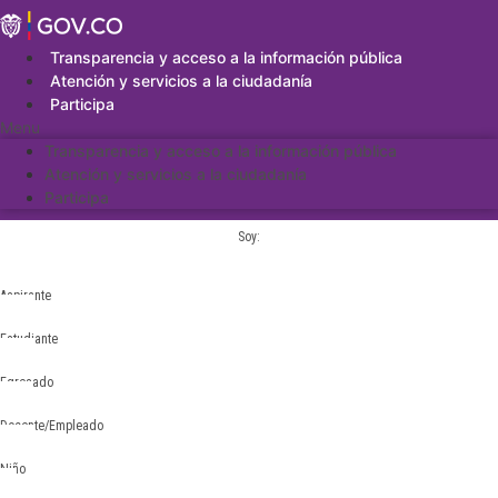
Saltar
al
contenido
Transparencia y acceso a la información pública
Atención y servicios a la ciudadanía
Participa
Menu
Transparencia y acceso a la información pública
Atención y servicios a la ciudadanía
Participa
Soy:
Aspirante
Estudiante
Egresado
Docente/Empleado
Niño