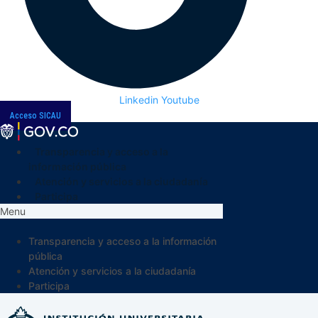
Linkedin
Youtube
Acceso SICAU
Transparencia y acceso a la
información pública
Atención y servicios a la ciudadanía
Participa
Menu
Transparencia y acceso a la información
pública
Atención y servicios a la ciudadanía
Participa