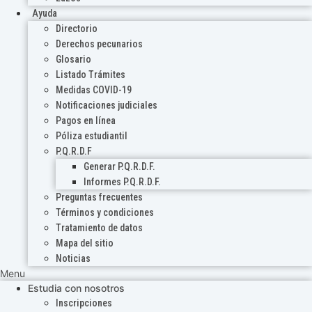
Ayuda
Directorio
Derechos pecunarios
Glosario
Listado Trámites
Medidas COVID-19
Notificaciones judiciales
Pagos en línea
Póliza estudiantil
P.Q.R.D.F
Generar P.Q.R.D.F.
Informes P.Q.R.D.F.
Preguntas frecuentes
Términos y condiciones
Tratamiento de datos
Mapa del sitio
Noticias
Menu
Estudia con nosotros
Inscripciones