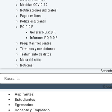
Medidas COVID-19
Notificaciones judiciales
Pagos en línea
Póliza estudiantil
P.Q.R.D.F
Generar P.Q.R.D.F.
Informes P.Q.R.D.F.
Preguntas frecuentes
Términos y condiciones
Tratamiento de datos
Mapa del sitio
Noticias
Search
Close
Aspirantes
Estudiantes
Egresados
Docente y Empleado