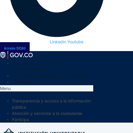
Linkedin
Youtube
Acceso SICAU
Transparencia y acceso a la
información pública
Atención y servicios a la ciudadanía
Participa
Menu
Transparencia y acceso a la información
pública
Atención y servicios a la ciudadanía
Participa