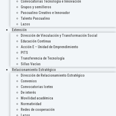
Convocatorias Tecnología e Innovación
Grupos y semilleros
Pascualino Creativo e Innovador
Talento Pascualino
Lazos
Extensión
Dirección de Vinculación y Transformación Social
Educación Continua
Acción E – Unidad de Emprendimiento
PITS
Transferencia de Tecnología
Sillas Vacías
Relacionamiento Estratégico
Dirección de Relacionamiento Estratégico
Convenios
Convocatorias Icetex
De interés
Movilidad académica
Normatividad
Redes de cooperación
Lazos