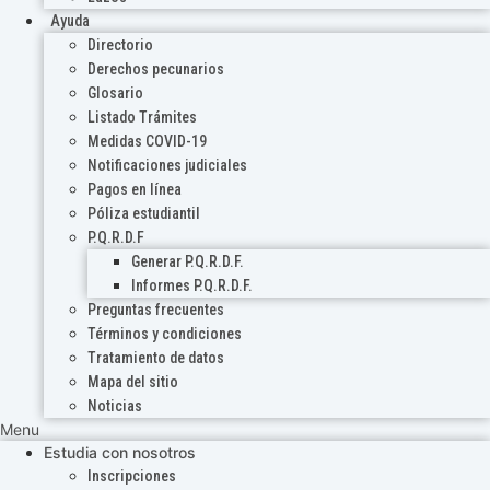
Ayuda
Directorio
Derechos pecunarios
Glosario
Listado Trámites
Medidas COVID-19
Notificaciones judiciales
Pagos en línea
Póliza estudiantil
P.Q.R.D.F
Generar P.Q.R.D.F.
Informes P.Q.R.D.F.
Preguntas frecuentes
Términos y condiciones
Tratamiento de datos
Mapa del sitio
Noticias
Menu
Estudia con nosotros
Inscripciones