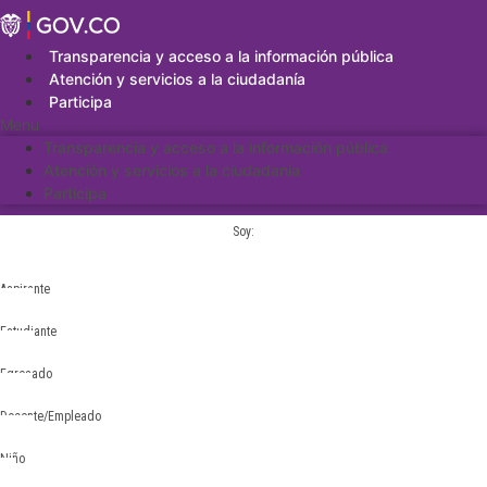
Saltar
al
contenido
Transparencia y acceso a la información pública
Atención y servicios a la ciudadanía
Participa
Menu
Transparencia y acceso a la información pública
Atención y servicios a la ciudadanía
Participa
Soy:
Aspirante
Estudiante
Egresado
Docente/Empleado
Niño