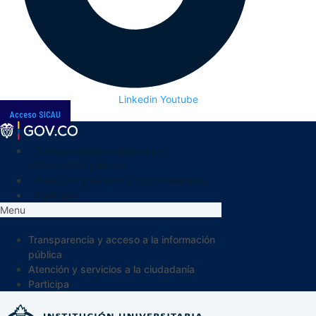
Linkedin
Youtube
Acceso SICAU
Transparencia y acceso a la
información pública
Atención y servicios a la ciudadanía
Participa
Menu
Transparencia y acceso a la información
pública
Atención y servicios a la ciudadanía
Participa