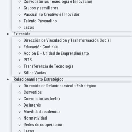
Convocatorias Tecnología e Innovación
Grupos y semilleros
Pascualino Creativo e Innovador
Talento Pascualino
Lazos
Extensión
Dirección de Vinculación y Transformación Social
Educación Continua
Acción E – Unidad de Emprendimiento
PITS
Transferencia de Tecnología
Sillas Vacías
Relacionamiento Estratégico
Dirección de Relacionamiento Estratégico
Convenios
Convocatorias Icetex
De interés
Movilidad académica
Normatividad
Redes de cooperación
Lazos