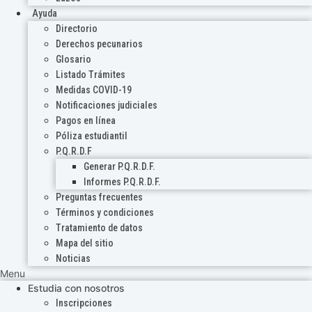
Ayuda
Directorio
Derechos pecunarios
Glosario
Listado Trámites
Medidas COVID-19
Notificaciones judiciales
Pagos en línea
Póliza estudiantil
P.Q.R.D.F
Generar P.Q.R.D.F.
Informes P.Q.R.D.F.
Preguntas frecuentes
Términos y condiciones
Tratamiento de datos
Mapa del sitio
Noticias
Menu
Estudia con nosotros
Inscripciones