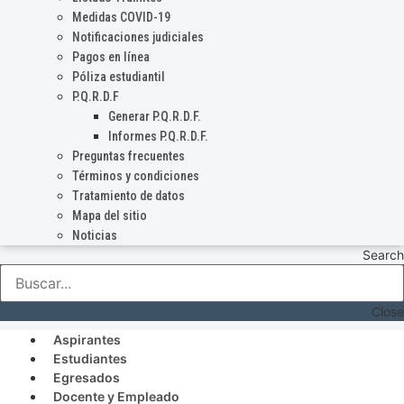
Medidas COVID-19
Notificaciones judiciales
Pagos en línea
Póliza estudiantil
P.Q.R.D.F
Generar P.Q.R.D.F.
Informes P.Q.R.D.F.
Preguntas frecuentes
Términos y condiciones
Tratamiento de datos
Mapa del sitio
Noticias
Search
Close
Aspirantes
Estudiantes
Egresados
Docente y Empleado