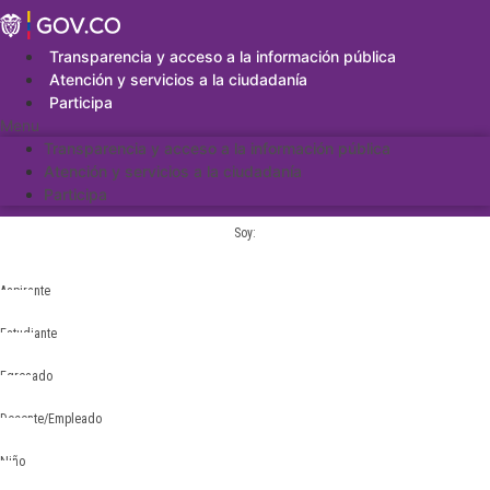
Saltar
al
contenido
Transparencia y acceso a la información pública
Atención y servicios a la ciudadanía
Participa
Menu
Transparencia y acceso a la información pública
Atención y servicios a la ciudadanía
Participa
Soy:
Aspirante
Estudiante
Egresado
Docente/Empleado
Niño