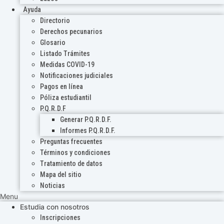
Ayuda
Directorio
Derechos pecunarios
Glosario
Listado Trámites
Medidas COVID-19
Notificaciones judiciales
Pagos en línea
Póliza estudiantil
P.Q.R.D.F
Generar P.Q.R.D.F.
Informes P.Q.R.D.F.
Preguntas frecuentes
Términos y condiciones
Tratamiento de datos
Mapa del sitio
Noticias
Menu
Estudia con nosotros
Inscripciones