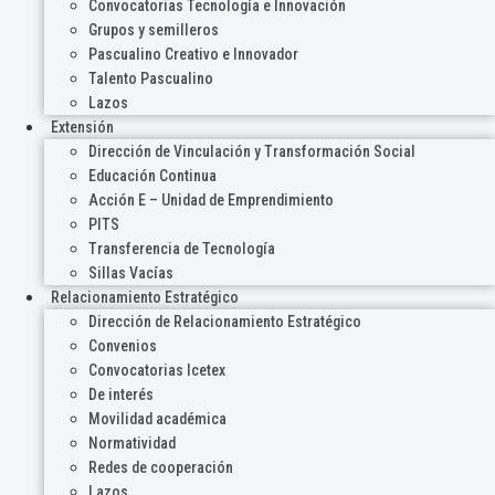
Convocatorias Tecnología e Innovación
Grupos y semilleros
Pascualino Creativo e Innovador
Talento Pascualino
Lazos
Extensión
Dirección de Vinculación y Transformación Social
Educación Continua
Acción E – Unidad de Emprendimiento
PITS
Transferencia de Tecnología
Sillas Vacías
Relacionamiento Estratégico
Dirección de Relacionamiento Estratégico
Convenios
Convocatorias Icetex
De interés
Movilidad académica
Normatividad
Redes de cooperación
Lazos