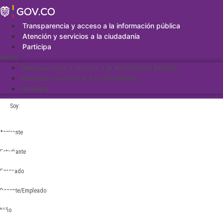
Saltar
al
contenido
Transparencia y acceso a la información pública
Atención y servicios a la ciudadanía
Participa
Menu
Transparencia y acceso a la información pública
Atención y servicios a la ciudadanía
Participa
Soy:
Aspirante
Estudiante
Egresado
Docente/Empleado
Niño