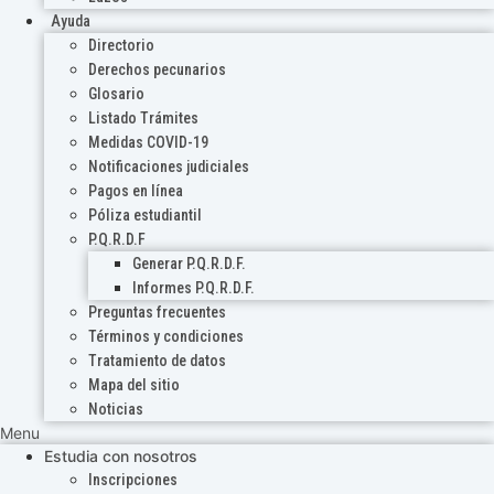
Ayuda
Directorio
Derechos pecunarios
Glosario
Listado Trámites
Medidas COVID-19
Notificaciones judiciales
Pagos en línea
Póliza estudiantil
P.Q.R.D.F
Generar P.Q.R.D.F.
Informes P.Q.R.D.F.
Preguntas frecuentes
Términos y condiciones
Tratamiento de datos
Mapa del sitio
Noticias
Menu
Estudia con nosotros
Inscripciones