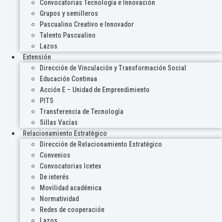
Convocatorias Tecnología e Innovación
Grupos y semilleros
Pascualino Creativo e Innovador
Talento Pascualino
Lazos
Extensión
Dirección de Vinculación y Transformación Social
Educación Continua
Acción E – Unidad de Emprendimiento
PITS
Transferencia de Tecnología
Sillas Vacías
Relacionamiento Estratégico
Dirección de Relacionamiento Estratégico
Convenios
Convocatorias Icetex
De interés
Movilidad académica
Normatividad
Redes de cooperación
Lazos