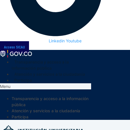
Linkedin
Youtube
Acceso SICAU
Transparencia y acceso a la
información pública
Atención y servicios a la ciudadanía
Participa
Menu
Transparencia y acceso a la información
pública
Atención y servicios a la ciudadanía
Participa