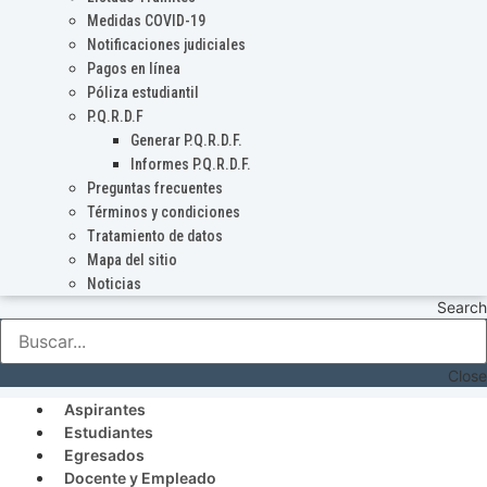
Medidas COVID-19
Notificaciones judiciales
Pagos en línea
Póliza estudiantil
P.Q.R.D.F
Generar P.Q.R.D.F.
Informes P.Q.R.D.F.
Preguntas frecuentes
Términos y condiciones
Tratamiento de datos
Mapa del sitio
Noticias
Search
Close
Aspirantes
Estudiantes
Egresados
Docente y Empleado