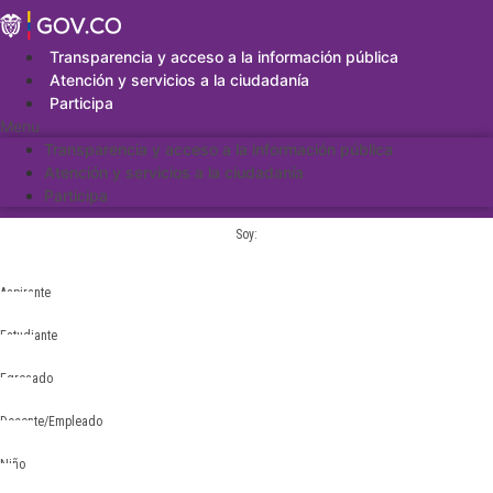
Saltar
al
contenido
Transparencia y acceso a la información pública
Atención y servicios a la ciudadanía
Participa
Menu
Transparencia y acceso a la información pública
Atención y servicios a la ciudadanía
Participa
Soy:
Aspirante
Estudiante
Egresado
Docente/Empleado
Niño