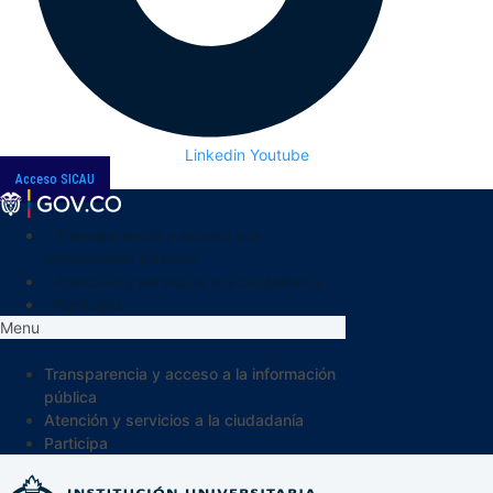
Linkedin
Youtube
Acceso SICAU
Transparencia y acceso a la
información pública
Atención y servicios a la ciudadanía
Participa
Menu
Transparencia y acceso a la información
pública
Atención y servicios a la ciudadanía
Participa