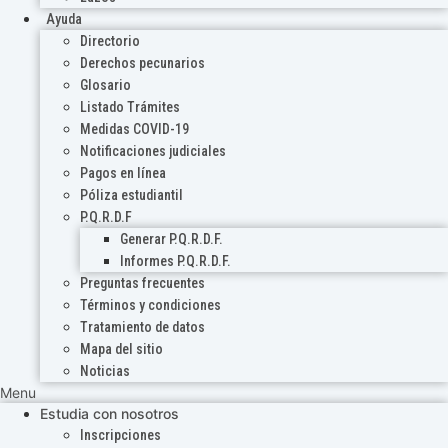
Ayuda
Directorio
Derechos pecunarios
Glosario
Listado Trámites
Medidas COVID-19
Notificaciones judiciales
Pagos en línea
Póliza estudiantil
P.Q.R.D.F
Generar P.Q.R.D.F.
Informes P.Q.R.D.F.
Preguntas frecuentes
Términos y condiciones
Tratamiento de datos
Mapa del sitio
Noticias
Menu
Estudia con nosotros
Inscripciones