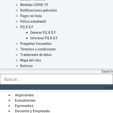
Medidas COVID-19
Notificaciones judiciales
Pagos en línea
Póliza estudiantil
P.Q.R.D.F
Generar P.Q.R.D.F.
Informes P.Q.R.D.F.
Preguntas frecuentes
Términos y condiciones
Tratamiento de datos
Mapa del sitio
Noticias
Search
Close
Aspirantes
Estudiantes
Egresados
Docente y Empleado