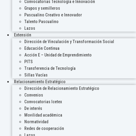
Convocatorias Tecnología e Innovación
Grupos y semilleros
Pascualino Creativo e Innovador
Talento Pascualino
Lazos
Extensión
Dirección de Vinculación y Transformación Social
Educación Continua
Acción E – Unidad de Emprendimiento
PITS
Transferencia de Tecnología
Sillas Vacías
Relacionamiento Estratégico
Dirección de Relacionamiento Estratégico
Convenios
Convocatorias Icetex
De interés
Movilidad académica
Normatividad
Redes de cooperación
Lazos