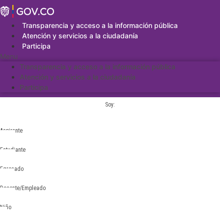
Saltar
al
contenido
Transparencia y acceso a la información pública
Atención y servicios a la ciudadanía
Participa
Menu
Transparencia y acceso a la información pública
Atención y servicios a la ciudadanía
Participa
Soy:
Aspirante
Estudiante
Egresado
Docente/Empleado
Niño