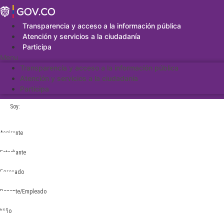
Saltar
al
contenido
Transparencia y acceso a la información pública
Atención y servicios a la ciudadanía
Participa
Menu
Transparencia y acceso a la información pública
Atención y servicios a la ciudadanía
Participa
Soy:
Aspirante
Estudiante
Egresado
Docente/Empleado
Niño