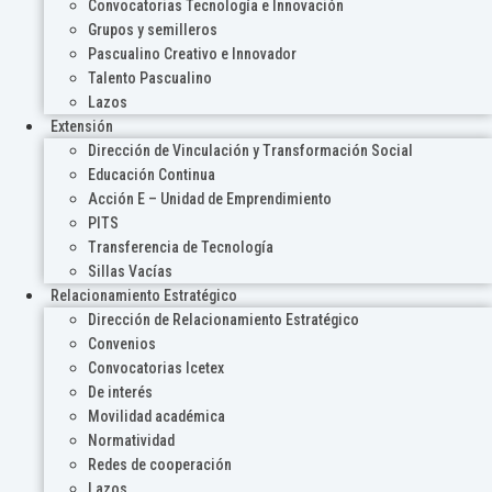
Convocatorias Tecnología e Innovación
Grupos y semilleros
Pascualino Creativo e Innovador
Talento Pascualino
Lazos
Extensión
Dirección de Vinculación y Transformación Social
Educación Continua
Acción E – Unidad de Emprendimiento
PITS
Transferencia de Tecnología
Sillas Vacías
Relacionamiento Estratégico
Dirección de Relacionamiento Estratégico
Convenios
Convocatorias Icetex
De interés
Movilidad académica
Normatividad
Redes de cooperación
Lazos