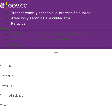
Saltar
al
contenido
Transparencia y acceso a la información pública
Atención y servicios a la ciudadanía
Participa
Menu
Transparencia y acceso a la información pública
Atención y servicios a la ciudadanía
Participa
Soy:
Aspirante
Estudiante
Egresado
Docente/Empleado
Niño