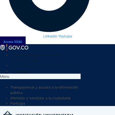
Linkedin
Youtube
Acceso SICAU
Transparencia y acceso a la
información pública
Atención y servicios a la ciudadanía
Participa
Menu
Transparencia y acceso a la información
pública
Atención y servicios a la ciudadanía
Participa