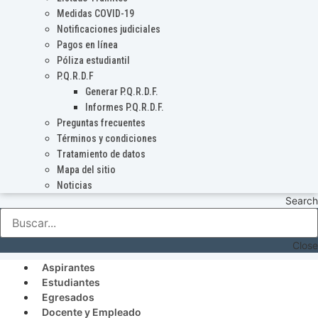
Medidas COVID-19
Notificaciones judiciales
Pagos en línea
Póliza estudiantil
P.Q.R.D.F
Generar P.Q.R.D.F.
Informes P.Q.R.D.F.
Preguntas frecuentes
Términos y condiciones
Tratamiento de datos
Mapa del sitio
Noticias
Search
Close
Aspirantes
Estudiantes
Egresados
Docente y Empleado