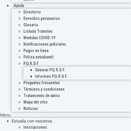
Ayuda
Directorio
Derechos pecunarios
Glosario
Listado Trámites
Medidas COVID-19
Notificaciones judiciales
Pagos en línea
Póliza estudiantil
P.Q.R.D.F
Generar P.Q.R.D.F.
Informes P.Q.R.D.F.
Preguntas frecuentes
Términos y condiciones
Tratamiento de datos
Mapa del sitio
Noticias
Menu
Estudia con nosotros
Inscripciones