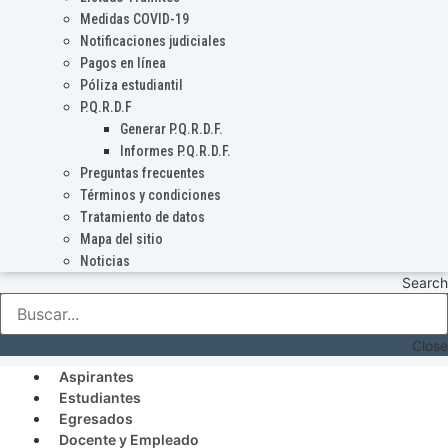
Medidas COVID-19
Notificaciones judiciales
Pagos en línea
Póliza estudiantil
P.Q.R.D.F
Generar P.Q.R.D.F.
Informes P.Q.R.D.F.
Preguntas frecuentes
Términos y condiciones
Tratamiento de datos
Mapa del sitio
Noticias
Search
Close
Aspirantes
Estudiantes
Egresados
Docente y Empleado