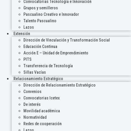
Convocatorias Tecnología e Innovación
Grupos y semilleros
Pascualino Creativo e Innovador
Talento Pascualino
Lazos
Extensión
Dirección de Vinculación y Transformación Social
Educación Continua
Acción E – Unidad de Emprendimiento
PITS
Transferencia de Tecnología
Sillas Vacías
Relacionamiento Estratégico
Dirección de Relacionamiento Estratégico
Convenios
Convocatorias Icetex
De interés
Movilidad académica
Normatividad
Redes de cooperación
Lazos