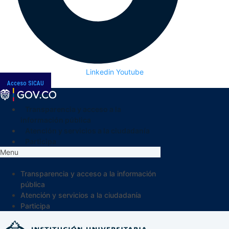
Linkedin
Youtube
Acceso SICAU
Transparencia y acceso a la
información pública
Atención y servicios a la ciudadanía
Participa
Menu
Transparencia y acceso a la información
pública
Atención y servicios a la ciudadanía
Participa