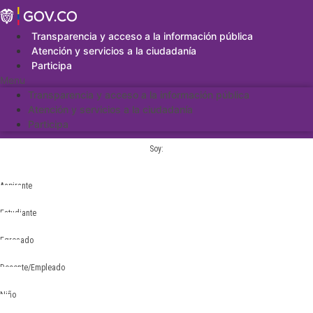
Saltar
al
contenido
Transparencia y acceso a la información pública
Atención y servicios a la ciudadanía
Participa
Menu
Transparencia y acceso a la información pública
Atención y servicios a la ciudadanía
Participa
Soy:
Aspirante
Estudiante
Egresado
Docente/Empleado
Niño