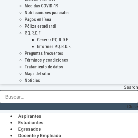
Medidas COVID-19
Notificaciones judiciales
Pagos en línea
Póliza estudiantil
P.Q.R.D.F
Generar P.Q.R.D.F.
Informes P.Q.R.D.F.
Preguntas frecuentes
Términos y condiciones
Tratamiento de datos
Mapa del sitio
Noticias
Search
Close
Aspirantes
Estudiantes
Egresados
Docente y Empleado