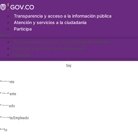
Saltar
al
contenido
Transparencia y acceso a la información pública
Atención y servicios a la ciudadanía
Participa
Menu
Transparencia y acceso a la información pública
Atención y servicios a la ciudadanía
Participa
Soy:
Aspirante
Estudiante
Egresado
Docente/Empleado
Niño