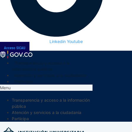
Linkedin
Youtube
Acceso SICAU
Transparencia y acceso a la
información pública
Atención y servicios a la ciudadanía
Participa
Menu
Transparencia y acceso a la información
pública
Atención y servicios a la ciudadanía
Participa