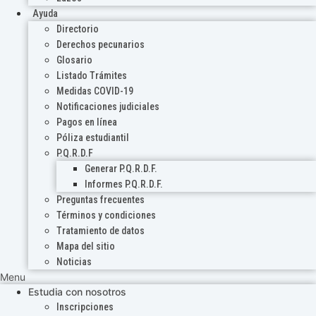
Ayuda
Directorio
Derechos pecunarios
Glosario
Listado Trámites
Medidas COVID-19
Notificaciones judiciales
Pagos en línea
Póliza estudiantil
P.Q.R.D.F
Generar P.Q.R.D.F.
Informes P.Q.R.D.F.
Preguntas frecuentes
Términos y condiciones
Tratamiento de datos
Mapa del sitio
Noticias
Menu
Estudia con nosotros
Inscripciones