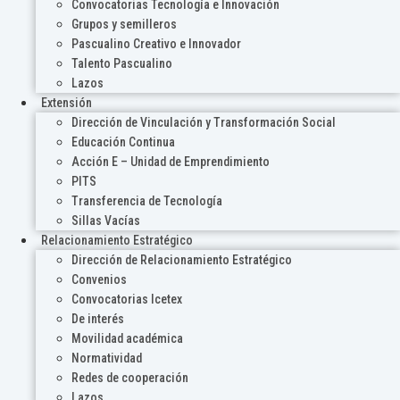
Convocatorias Tecnología e Innovación
Grupos y semilleros
Pascualino Creativo e Innovador
Talento Pascualino
Lazos
Extensión
Dirección de Vinculación y Transformación Social
Educación Continua
Acción E – Unidad de Emprendimiento
PITS
Transferencia de Tecnología
Sillas Vacías
Relacionamiento Estratégico
Dirección de Relacionamiento Estratégico
Convenios
Convocatorias Icetex
De interés
Movilidad académica
Normatividad
Redes de cooperación
Lazos