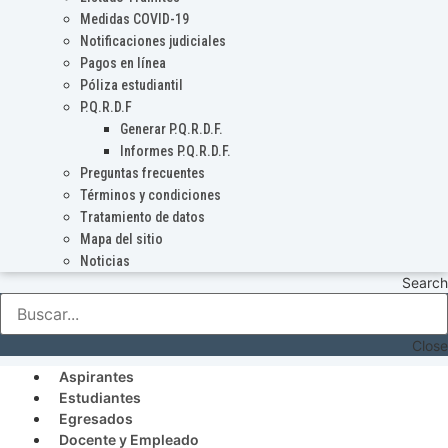
Medidas COVID-19
Notificaciones judiciales
Pagos en línea
Póliza estudiantil
P.Q.R.D.F
Generar P.Q.R.D.F.
Informes P.Q.R.D.F.
Preguntas frecuentes
Términos y condiciones
Tratamiento de datos
Mapa del sitio
Noticias
Search
Close
Aspirantes
Estudiantes
Egresados
Docente y Empleado