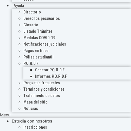
Ayuda
Directorio
Derechos pecunarios
Glosario
Listado Trámites
Medidas COVID-19
Notificaciones judiciales
Pagos en línea
Póliza estudiantil
P.Q.R.D.F
Generar P.Q.R.D.F.
Informes P.Q.R.D.F.
Preguntas frecuentes
Términos y condiciones
Tratamiento de datos
Mapa del sitio
Noticias
Menu
Estudia con nosotros
Inscripciones