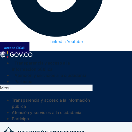
Linkedin
Youtube
Acceso SICAU
Transparencia y acceso a la
información pública
Atención y servicios a la ciudadanía
Participa
Menu
Transparencia y acceso a la información
pública
Atención y servicios a la ciudadanía
Participa