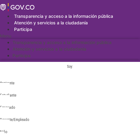
Saltar
al
contenido
Transparencia y acceso a la información pública
Atención y servicios a la ciudadanía
Participa
Menu
Transparencia y acceso a la información pública
Atención y servicios a la ciudadanía
Participa
Soy:
Aspirante
Estudiante
Egresado
Docente/Empleado
Niño