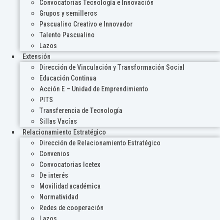
Convocatorias Tecnología e Innovación
Grupos y semilleros
Pascualino Creativo e Innovador
Talento Pascualino
Lazos
Extensión
Dirección de Vinculación y Transformación Social
Educación Continua
Acción E – Unidad de Emprendimiento
PITS
Transferencia de Tecnología
Sillas Vacías
Relacionamiento Estratégico
Dirección de Relacionamiento Estratégico
Convenios
Convocatorias Icetex
De interés
Movilidad académica
Normatividad
Redes de cooperación
Lazos