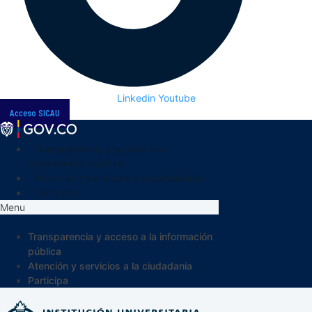
Linkedin
Youtube
Acceso SICAU
Transparencia y acceso a la
información pública
Atención y servicios a la ciudadanía
Participa
Menu
Transparencia y acceso a la información
pública
Atención y servicios a la ciudadanía
Participa