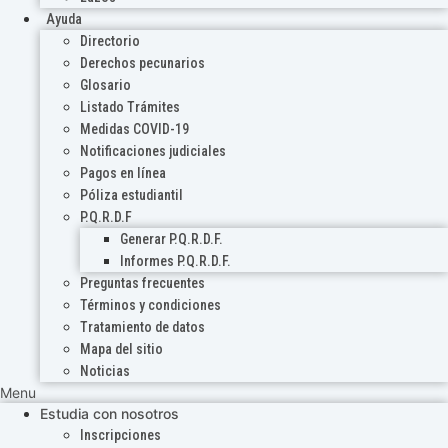
Ayuda
Directorio
Derechos pecunarios
Glosario
Listado Trámites
Medidas COVID-19
Notificaciones judiciales
Pagos en línea
Póliza estudiantil
P.Q.R.D.F
Generar P.Q.R.D.F.
Informes P.Q.R.D.F.
Preguntas frecuentes
Términos y condiciones
Tratamiento de datos
Mapa del sitio
Noticias
Menu
Estudia con nosotros
Inscripciones