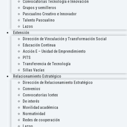
Convocatorias Tecnología e Innovación
Grupos y semilleros
Pascualino Creativo e Innovador
Talento Pascualino
Lazos
Extensión
Dirección de Vinculación y Transformación Social
Educación Continua
Acción E – Unidad de Emprendimiento
PITS
Transferencia de Tecnología
Sillas Vacías
Relacionamiento Estratégico
Dirección de Relacionamiento Estratégico
Convenios
Convocatorias Icetex
De interés
Movilidad académica
Normatividad
Redes de cooperación
Lazos