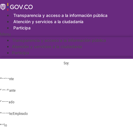
Saltar
al
contenido
Transparencia y acceso a la información pública
Atención y servicios a la ciudadanía
Participa
Menu
Transparencia y acceso a la información pública
Atención y servicios a la ciudadanía
Participa
Soy:
Aspirante
Estudiante
Egresado
Docente/Empleado
Niño