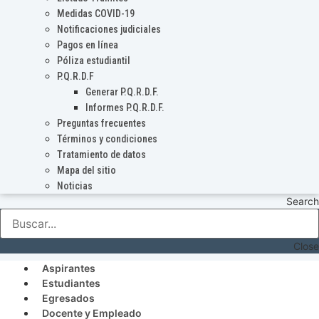
Medidas COVID-19
Notificaciones judiciales
Pagos en línea
Póliza estudiantil
P.Q.R.D.F
Generar P.Q.R.D.F.
Informes P.Q.R.D.F.
Preguntas frecuentes
Términos y condiciones
Tratamiento de datos
Mapa del sitio
Noticias
Search
Close
Aspirantes
Estudiantes
Egresados
Docente y Empleado