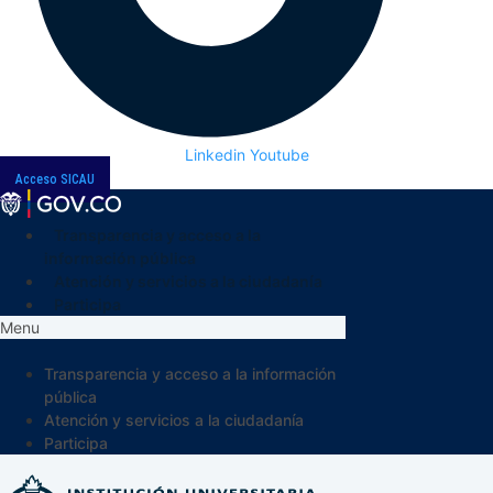
Linkedin
Youtube
Acceso SICAU
Transparencia y acceso a la
información pública
Atención y servicios a la ciudadanía
Participa
Menu
Transparencia y acceso a la información
pública
Atención y servicios a la ciudadanía
Participa