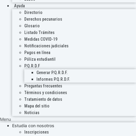
Ayuda
Directorio
Derechos pecunarios
Glosario
Listado Trámites
Medidas COVID-19
Notificaciones judiciales
Pagos en línea
Póliza estudiantil
P.Q.R.D.F
Generar P.Q.R.D.F.
Informes P.Q.R.D.F.
Preguntas frecuentes
Términos y condiciones
Tratamiento de datos
Mapa del sitio
Noticias
Menu
Estudia con nosotros
Inscripciones