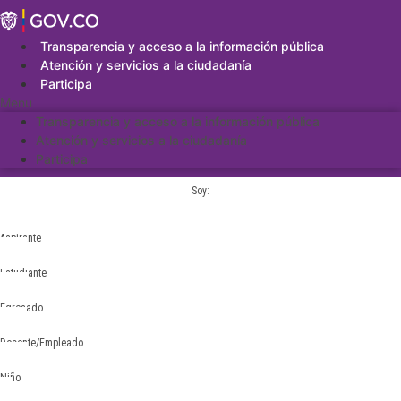
Saltar
al
contenido
Transparencia y acceso a la información pública
Atención y servicios a la ciudadanía
Participa
Menu
Transparencia y acceso a la información pública
Atención y servicios a la ciudadanía
Participa
Soy:
Aspirante
Estudiante
Egresado
Docente/Empleado
Niño