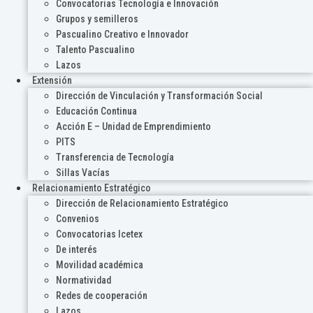
Convocatorias Tecnología e Innovación
Grupos y semilleros
Pascualino Creativo e Innovador
Talento Pascualino
Lazos
Extensión
Dirección de Vinculación y Transformación Social
Educación Continua
Acción E – Unidad de Emprendimiento
PITS
Transferencia de Tecnología
Sillas Vacías
Relacionamiento Estratégico
Dirección de Relacionamiento Estratégico
Convenios
Convocatorias Icetex
De interés
Movilidad académica
Normatividad
Redes de cooperación
Lazos