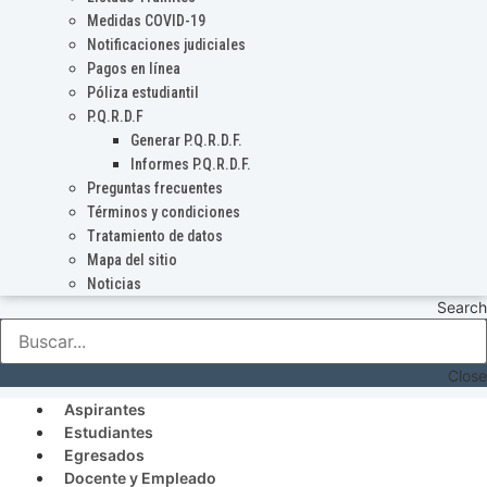
Medidas COVID-19
Notificaciones judiciales
Pagos en línea
Póliza estudiantil
P.Q.R.D.F
Generar P.Q.R.D.F.
Informes P.Q.R.D.F.
Preguntas frecuentes
Términos y condiciones
Tratamiento de datos
Mapa del sitio
Noticias
Search
Close
Aspirantes
Estudiantes
Egresados
Docente y Empleado