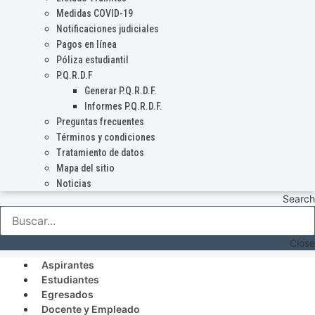
Medidas COVID-19
Notificaciones judiciales
Pagos en línea
Póliza estudiantil
P.Q.R.D.F
Generar P.Q.R.D.F.
Informes P.Q.R.D.F.
Preguntas frecuentes
Términos y condiciones
Tratamiento de datos
Mapa del sitio
Noticias
Search
Close
Aspirantes
Estudiantes
Egresados
Docente y Empleado