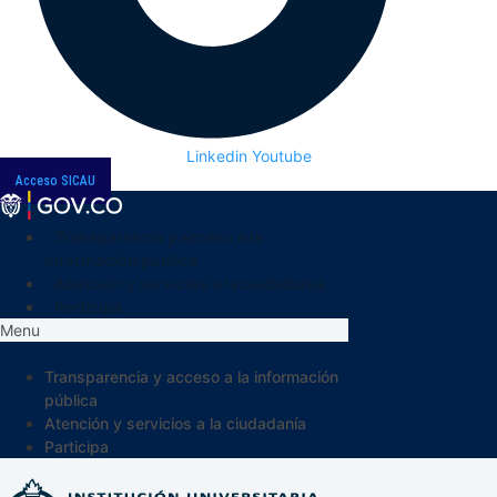
Linkedin
Youtube
Acceso SICAU
Transparencia y acceso a la
información pública
Atención y servicios a la ciudadanía
Participa
Menu
Transparencia y acceso a la información
pública
Atención y servicios a la ciudadanía
Participa