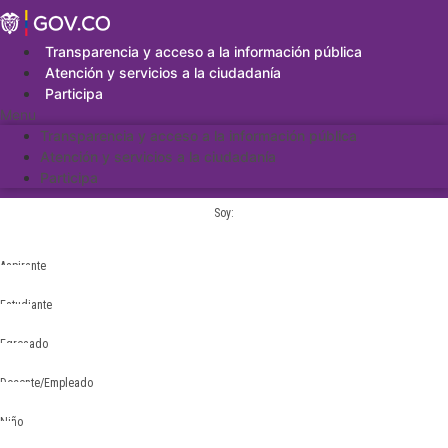
Saltar
al
contenido
Transparencia y acceso a la información pública
Atención y servicios a la ciudadanía
Participa
Menu
Transparencia y acceso a la información pública
Atención y servicios a la ciudadanía
Participa
Soy:
Aspirante
Estudiante
Egresado
Docente/Empleado
Niño