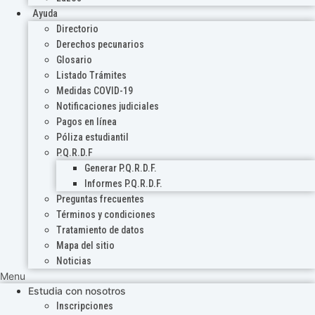
Ayuda
Directorio
Derechos pecunarios
Glosario
Listado Trámites
Medidas COVID-19
Notificaciones judiciales
Pagos en línea
Póliza estudiantil
P.Q.R.D.F
Generar P.Q.R.D.F.
Informes P.Q.R.D.F.
Preguntas frecuentes
Términos y condiciones
Tratamiento de datos
Mapa del sitio
Noticias
Menu
Estudia con nosotros
Inscripciones