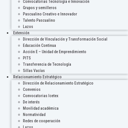
Convocatorias Tecnología e Innovación
Grupos y semilleros
Pascualino Creativo e Innovador
Talento Pascualino
Lazos
Extensión
Dirección de Vinculación y Transformación Social
Educación Continua
Acción E – Unidad de Emprendimiento
PITS
Transferencia de Tecnología
Sillas Vacías
Relacionamiento Estratégico
Dirección de Relacionamiento Estratégico
Convenios
Convocatorias Icetex
De interés
Movilidad académica
Normatividad
Redes de cooperación
Lazos