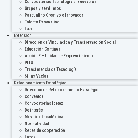
Convocatorias Tecnología e Innovación
Grupos y semilleros
Pascualino Creativo e Innovador
Talento Pascualino
Lazos
Extensión
Dirección de Vinculación y Transformación Social
Educación Continua
Acción E – Unidad de Emprendimiento
PITS
Transferencia de Tecnología
Sillas Vacías
Relacionamiento Estratégico
Dirección de Relacionamiento Estratégico
Convenios
Convocatorias Icetex
De interés
Movilidad académica
Normatividad
Redes de cooperación
Lazos