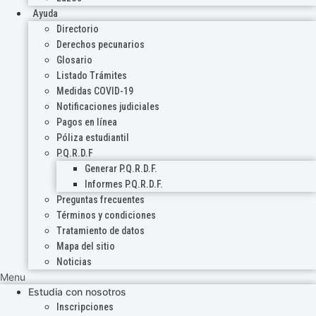
Ayuda
Directorio
Derechos pecunarios
Glosario
Listado Trámites
Medidas COVID-19
Notificaciones judiciales
Pagos en línea
Póliza estudiantil
P.Q.R.D.F
Generar P.Q.R.D.F.
Informes P.Q.R.D.F.
Preguntas frecuentes
Términos y condiciones
Tratamiento de datos
Mapa del sitio
Noticias
Menu
Estudia con nosotros
Inscripciones