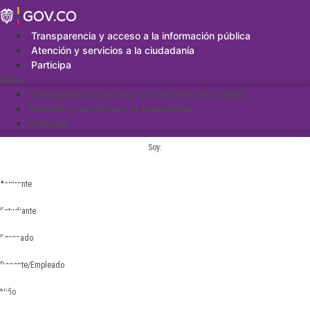
Saltar
al
contenido
Transparencia y acceso a la información pública
Atención y servicios a la ciudadanía
Participa
Menu
Transparencia y acceso a la información pública
Atención y servicios a la ciudadanía
Participa
Soy:
Aspirante
Estudiante
Egresado
Docente/Empleado
Niño