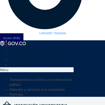
Linkedin
Youtube
Acceso SICAU
Transparencia y acceso a la
información pública
Atención y servicios a la ciudadanía
Participa
Menu
Transparencia y acceso a la información
pública
Atención y servicios a la ciudadanía
Participa