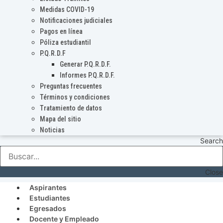
Medidas COVID-19
Notificaciones judiciales
Pagos en línea
Póliza estudiantil
P.Q.R.D.F
Generar P.Q.R.D.F.
Informes P.Q.R.D.F.
Preguntas frecuentes
Términos y condiciones
Tratamiento de datos
Mapa del sitio
Noticias
Search
Close
Aspirantes
Estudiantes
Egresados
Docente y Empleado