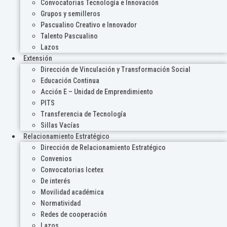
Convocatorias Tecnología e Innovación
Grupos y semilleros
Pascualino Creativo e Innovador
Talento Pascualino
Lazos
Extensión
Dirección de Vinculación y Transformación Social
Educación Continua
Acción E – Unidad de Emprendimiento
PITS
Transferencia de Tecnología
Sillas Vacías
Relacionamiento Estratégico
Dirección de Relacionamiento Estratégico
Convenios
Convocatorias Icetex
De interés
Movilidad académica
Normatividad
Redes de cooperación
Lazos