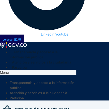
Linkedin
Youtube
Acceso SICAU
Transparencia y acceso a la
información pública
Atención y servicios a la ciudadanía
Participa
Menu
Transparencia y acceso a la información
pública
Atención y servicios a la ciudadanía
Participa