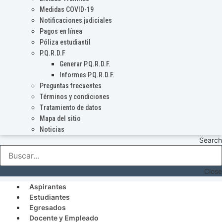
Medidas COVID-19
Notificaciones judiciales
Pagos en línea
Póliza estudiantil
P.Q.R.D.F
Generar P.Q.R.D.F.
Informes P.Q.R.D.F.
Preguntas frecuentes
Términos y condiciones
Tratamiento de datos
Mapa del sitio
Noticias
Search
Close
Aspirantes
Estudiantes
Egresados
Docente y Empleado