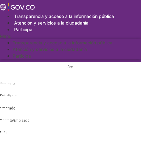
Saltar
al
contenido
Transparencia y acceso a la información pública
Atención y servicios a la ciudadanía
Participa
Menu
Transparencia y acceso a la información pública
Atención y servicios a la ciudadanía
Participa
Soy:
Aspirante
Estudiante
Egresado
Docente/Empleado
Niño