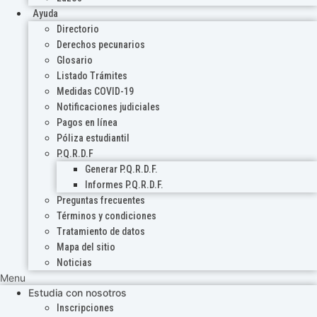
Ayuda
Directorio
Derechos pecunarios
Glosario
Listado Trámites
Medidas COVID-19
Notificaciones judiciales
Pagos en línea
Póliza estudiantil
P.Q.R.D.F
Generar P.Q.R.D.F.
Informes P.Q.R.D.F.
Preguntas frecuentes
Términos y condiciones
Tratamiento de datos
Mapa del sitio
Noticias
Menu
Estudia con nosotros
Inscripciones