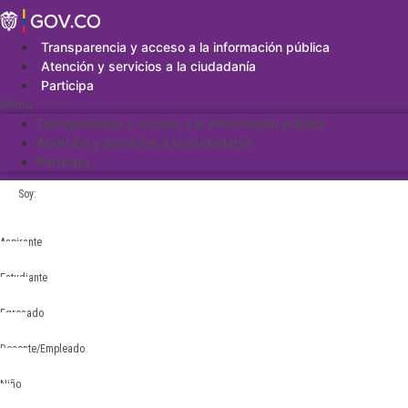
Saltar
al
contenido
Transparencia y acceso a la información pública
Atención y servicios a la ciudadanía
Participa
Menu
Transparencia y acceso a la información pública
Atención y servicios a la ciudadanía
Participa
Soy:
Aspirante
Estudiante
Egresado
Docente/Empleado
Niño