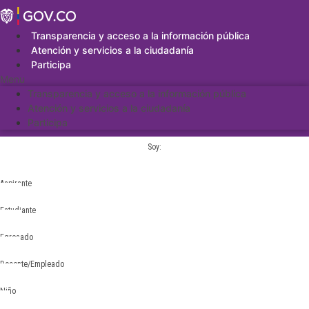
Saltar
al
contenido
Transparencia y acceso a la información pública
Atención y servicios a la ciudadanía
Participa
Menu
Transparencia y acceso a la información pública
Atención y servicios a la ciudadanía
Participa
Soy:
Aspirante
Estudiante
Egresado
Docente/Empleado
Niño