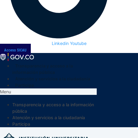
Linkedin
Youtube
Acceso SICAU
Transparencia y acceso a la
información pública
Atención y servicios a la ciudadanía
Participa
Menu
Transparencia y acceso a la información
pública
Atención y servicios a la ciudadanía
Participa