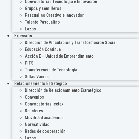
Convocatorias Tecnología e Innovación
Grupos y semilleros
Pascualino Creativo e Innovador
Talento Pascualino
Lazos
Extensión
Dirección de Vinculación y Transformación Social
Educación Continua
Acción E – Unidad de Emprendimiento
PITS
Transferencia de Tecnología
Sillas Vacías
Relacionamiento Estratégico
Dirección de Relacionamiento Estratégico
Convenios
Convocatorias Icetex
De interés
Movilidad académica
Normatividad
Redes de cooperación
Lazos