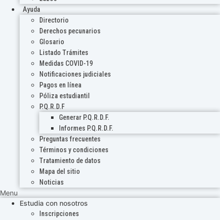
Ayuda
Directorio
Derechos pecunarios
Glosario
Listado Trámites
Medidas COVID-19
Notificaciones judiciales
Pagos en línea
Póliza estudiantil
P.Q.R.D.F
Generar P.Q.R.D.F.
Informes P.Q.R.D.F.
Preguntas frecuentes
Términos y condiciones
Tratamiento de datos
Mapa del sitio
Noticias
Menu
Estudia con nosotros
Inscripciones