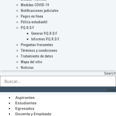
Medidas COVID-19
Notificaciones judiciales
Pagos en línea
Póliza estudiantil
P.Q.R.D.F
Generar P.Q.R.D.F.
Informes P.Q.R.D.F.
Preguntas frecuentes
Términos y condiciones
Tratamiento de datos
Mapa del sitio
Noticias
Search
Close
Aspirantes
Estudiantes
Egresados
Docente y Empleado