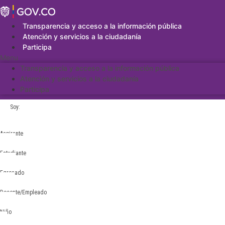
Saltar
al
contenido
Transparencia y acceso a la información pública
Atención y servicios a la ciudadanía
Participa
Menu
Transparencia y acceso a la información pública
Atención y servicios a la ciudadanía
Participa
Soy:
Aspirante
Estudiante
Egresado
Docente/Empleado
Niño