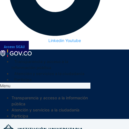
Linkedin
Youtube
Acceso SICAU
Transparencia y acceso a la
información pública
Atención y servicios a la ciudadanía
Participa
Menu
Transparencia y acceso a la información
pública
Atención y servicios a la ciudadanía
Participa