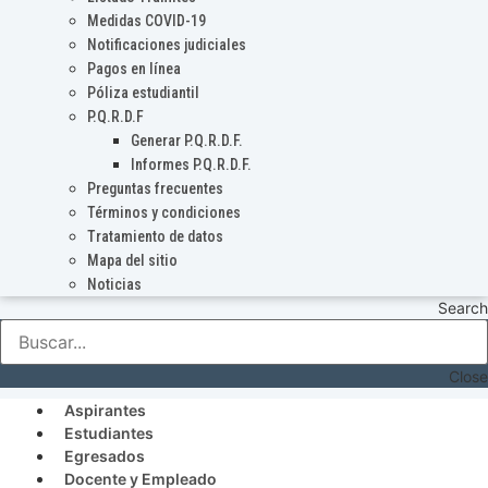
Medidas COVID-19
Notificaciones judiciales
Pagos en línea
Póliza estudiantil
P.Q.R.D.F
Generar P.Q.R.D.F.
Informes P.Q.R.D.F.
Preguntas frecuentes
Términos y condiciones
Tratamiento de datos
Mapa del sitio
Noticias
Search
Close
Aspirantes
Estudiantes
Egresados
Docente y Empleado