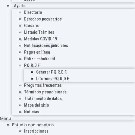
Ayuda
Directorio
Derechos pecunarios
Glosario
Listado Trámites
Medidas COVID-19
Notificaciones judiciales
Pagos en línea
Póliza estudiantil
P.Q.R.D.F
Generar P.Q.R.D.F.
Informes P.Q.R.D.F.
Preguntas frecuentes
Términos y condiciones
Tratamiento de datos
Mapa del sitio
Noticias
Menu
Estudia con nosotros
Inscripciones