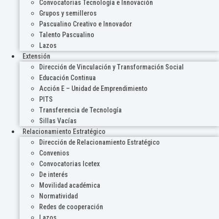
Convocatorias Tecnología e Innovación
Grupos y semilleros
Pascualino Creativo e Innovador
Talento Pascualino
Lazos
Extensión
Dirección de Vinculación y Transformación Social
Educación Continua
Acción E – Unidad de Emprendimiento
PITS
Transferencia de Tecnología
Sillas Vacías
Relacionamiento Estratégico
Dirección de Relacionamiento Estratégico
Convenios
Convocatorias Icetex
De interés
Movilidad académica
Normatividad
Redes de cooperación
Lazos