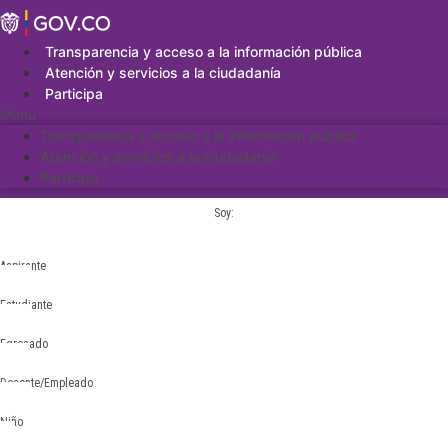
Saltar
al
contenido
Transparencia y acceso a la información pública
Atención y servicios a la ciudadanía
Participa
Menu
Transparencia y acceso a la información pública
Atención y servicios a la ciudadanía
Participa
Soy:
Aspirante
Estudiante
Egresado
Docente/Empleado
Niño