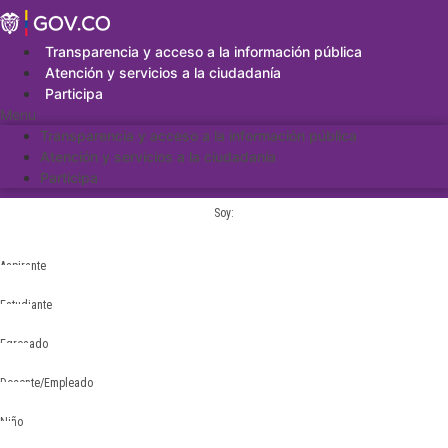
Saltar
al
contenido
Transparencia y acceso a la información pública
Atención y servicios a la ciudadanía
Participa
Menu
Transparencia y acceso a la información pública
Atención y servicios a la ciudadanía
Participa
Soy:
Aspirante
Estudiante
Egresado
Docente/Empleado
Niño