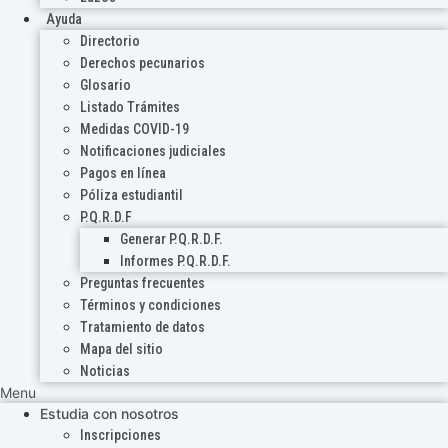
Ayuda
Directorio
Derechos pecunarios
Glosario
Listado Trámites
Medidas COVID-19
Notificaciones judiciales
Pagos en línea
Póliza estudiantil
P.Q.R.D.F
Generar P.Q.R.D.F.
Informes P.Q.R.D.F.
Preguntas frecuentes
Términos y condiciones
Tratamiento de datos
Mapa del sitio
Noticias
Menu
Estudia con nosotros
Inscripciones