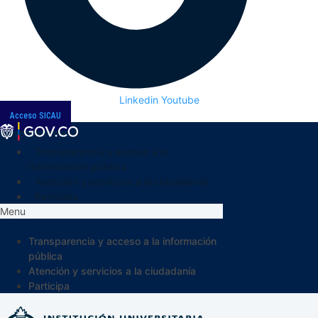
Linkedin
Youtube
Acceso SICAU
Transparencia y acceso a la
información pública
Atención y servicios a la ciudadanía
Participa
Menu
Transparencia y acceso a la información
pública
Atención y servicios a la ciudadanía
Participa