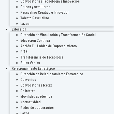
Convocatorias Tecnología e Innovación
Grupos y semilleros
Pascualino Creativo e Innovador
Talento Pascualino
Lazos
Extensión
Dirección de Vinculación y Transformación Social
Educación Continua
Acción E – Unidad de Emprendimiento
PITS
Transferencia de Tecnología
Sillas Vacías
Relacionamiento Estratégico
Dirección de Relacionamiento Estratégico
Convenios
Convocatorias Icetex
De interés
Movilidad académica
Normatividad
Redes de cooperación
Lazos