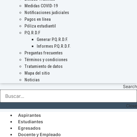
Medidas COVID-19
Notificaciones judiciales
Pagos en línea
Póliza estudiantil
P.Q.R.D.F
Generar P.Q.R.D.F.
Informes P.Q.R.D.F.
Preguntas frecuentes
Términos y condiciones
Tratamiento de datos
Mapa del sitio
Noticias
Search
Close
Aspirantes
Estudiantes
Egresados
Docente y Empleado