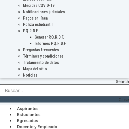
Medidas COVID-19
Notificaciones judiciales
Pagos en línea
Póliza estudiantil
P.Q.R.D.F
Generar P.Q.R.D.F.
Informes P.Q.R.D.F.
Preguntas frecuentes
Términos y condiciones
Tratamiento de datos
Mapa del sitio
Noticias
Search
Close
Aspirantes
Estudiantes
Egresados
Docente y Empleado