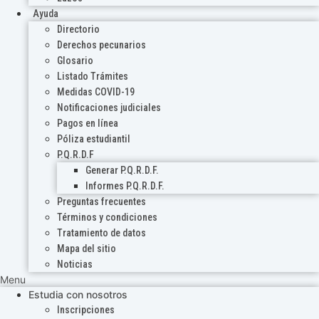
Ayuda
Directorio
Derechos pecunarios
Glosario
Listado Trámites
Medidas COVID-19
Notificaciones judiciales
Pagos en línea
Póliza estudiantil
P.Q.R.D.F
Generar P.Q.R.D.F.
Informes P.Q.R.D.F.
Preguntas frecuentes
Términos y condiciones
Tratamiento de datos
Mapa del sitio
Noticias
Menu
Estudia con nosotros
Inscripciones