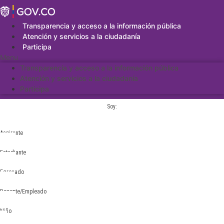
Saltar
al
contenido
Transparencia y acceso a la información pública
Atención y servicios a la ciudadanía
Participa
Menu
Transparencia y acceso a la información pública
Atención y servicios a la ciudadanía
Participa
Soy:
Aspirante
Estudiante
Egresado
Docente/Empleado
Niño