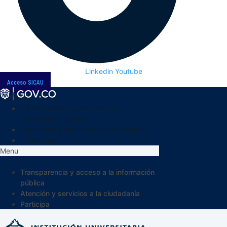
Linkedin
Youtube
Acceso SICAU
Transparencia y acceso a la
información pública
Atención y servicios a la ciudadanía
Participa
Menu
Transparencia y acceso a la información
pública
Atención y servicios a la ciudadanía
Participa