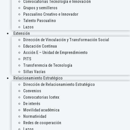
Convocatorias Tecnología e Innovación
Grupos y semilleros
Pascualino Creativo e Innovador
Talento Pascualino
Lazos
Extensión
Dirección de Vinculación y Transformación Social
Educación Continua
Acción E – Unidad de Emprendimiento
PITS
Transferencia de Tecnología
Sillas Vacías
Relacionamiento Estratégico
Dirección de Relacionamiento Estratégico
Convenios
Convocatorias Icetex
De interés
Movilidad académica
Normatividad
Redes de cooperación
Lazos