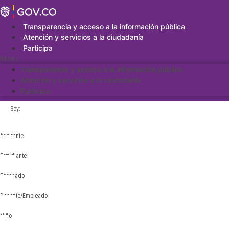
Saltar
al
contenido
Transparencia y acceso a la información pública
Atención y servicios a la ciudadanía
Participa
Menu
Transparencia y acceso a la información pública
Atención y servicios a la ciudadanía
Participa
Soy:
Aspirante
Estudiante
Egresado
Docente/Empleado
Niño