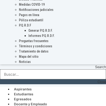
Medidas COVID-19
Notificaciones judiciales
Pagos en línea
Póliza estudiantil
P.Q.R.D.F
Generar P.Q.R.D.F.
Informes P.Q.R.D.F.
Preguntas frecuentes
Términos y condiciones
Tratamiento de datos
Mapa del sitio
Noticias
Search
Close
Aspirantes
Estudiantes
Egresados
Docente y Empleado