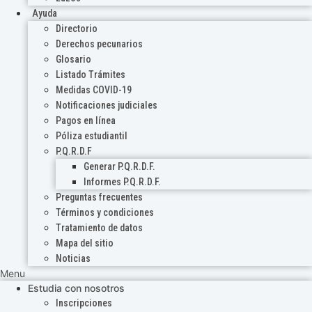
Ayuda
Directorio
Derechos pecunarios
Glosario
Listado Trámites
Medidas COVID-19
Notificaciones judiciales
Pagos en línea
Póliza estudiantil
P.Q.R.D.F
Generar P.Q.R.D.F.
Informes P.Q.R.D.F.
Preguntas frecuentes
Términos y condiciones
Tratamiento de datos
Mapa del sitio
Noticias
Menu
Estudia con nosotros
Inscripciones