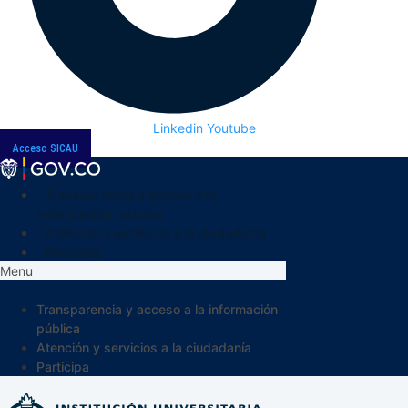
Linkedin
Youtube
Acceso SICAU
Transparencia y acceso a la
información pública
Atención y servicios a la ciudadanía
Participa
Menu
Transparencia y acceso a la información
pública
Atención y servicios a la ciudadanía
Participa