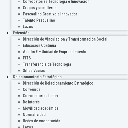
Convocatorias Tecnología e Innovación
Grupos y semilleros
Pascualino Creativo e Innovador
Talento Pascualino
Lazos
Extensión
Dirección de Vinculación y Transformación Social
Educación Continua
Acción E – Unidad de Emprendimiento
PITS
Transferencia de Tecnología
Sillas Vacías
Relacionamiento Estratégico
Dirección de Relacionamiento Estratégico
Convenios
Convocatorias Icetex
De interés
Movilidad académica
Normatividad
Redes de cooperación
Lazos