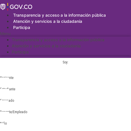
Saltar
al
contenido
Transparencia y acceso a la información pública
Atención y servicios a la ciudadanía
Participa
Menu
Transparencia y acceso a la información pública
Atención y servicios a la ciudadanía
Participa
Soy:
Aspirante
Estudiante
Egresado
Docente/Empleado
Niño