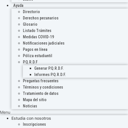
Ayuda
Directorio
Derechos pecunarios
Glosario
Listado Trámites
Medidas COVID-19
Notificaciones judiciales
Pagos en línea
Póliza estudiantil
P.Q.R.D.F
Generar P.Q.R.D.F.
Informes P.Q.R.D.F.
Preguntas frecuentes
Términos y condiciones
Tratamiento de datos
Mapa del sitio
Noticias
Menu
Estudia con nosotros
Inscripciones