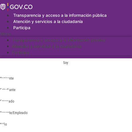
Saltar
al
contenido
Transparencia y acceso a la información pública
Atención y servicios a la ciudadanía
Participa
Menu
Transparencia y acceso a la información pública
Atención y servicios a la ciudadanía
Participa
Soy:
Aspirante
Estudiante
Egresado
Docente/Empleado
Niño