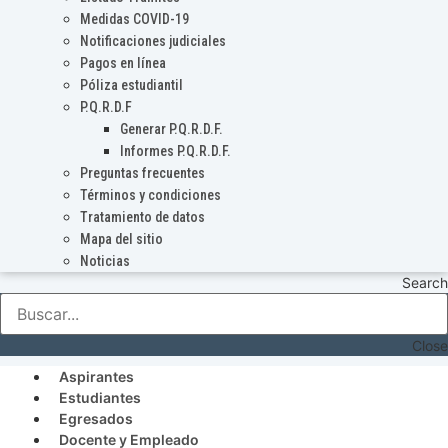
Medidas COVID-19
Notificaciones judiciales
Pagos en línea
Póliza estudiantil
P.Q.R.D.F
Generar P.Q.R.D.F.
Informes P.Q.R.D.F.
Preguntas frecuentes
Términos y condiciones
Tratamiento de datos
Mapa del sitio
Noticias
Search
Close
Aspirantes
Estudiantes
Egresados
Docente y Empleado