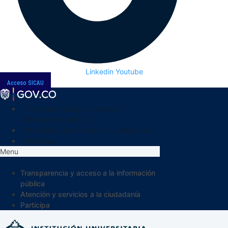
Linkedin
Youtube
Acceso SICAU
Transparencia y acceso a la
información pública
Atención y servicios a la ciudadanía
Participa
Menu
Transparencia y acceso a la información
pública
Atención y servicios a la ciudadanía
Participa