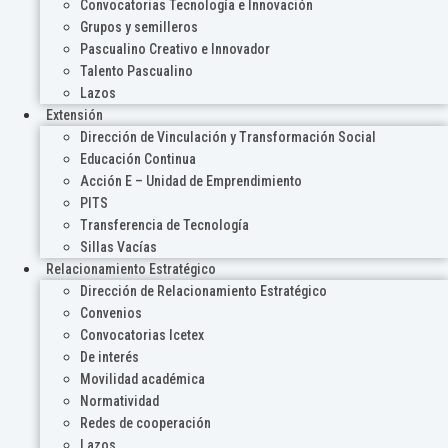
Convocatorias Tecnología e Innovación
Grupos y semilleros
Pascualino Creativo e Innovador
Talento Pascualino
Lazos
Extensión
Dirección de Vinculación y Transformación Social
Educación Continua
Acción E – Unidad de Emprendimiento
PITS
Transferencia de Tecnología
Sillas Vacías
Relacionamiento Estratégico
Dirección de Relacionamiento Estratégico
Convenios
Convocatorias Icetex
De interés
Movilidad académica
Normatividad
Redes de cooperación
Lazos