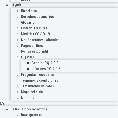
Ayuda
Directorio
Derechos pecunarios
Glosario
Listado Trámites
Medidas COVID-19
Notificaciones judiciales
Pagos en línea
Póliza estudiantil
P.Q.R.D.F
Generar P.Q.R.D.F.
Informes P.Q.R.D.F.
Preguntas frecuentes
Términos y condiciones
Tratamiento de datos
Mapa del sitio
Noticias
Menu
Estudia con nosotros
Inscripciones