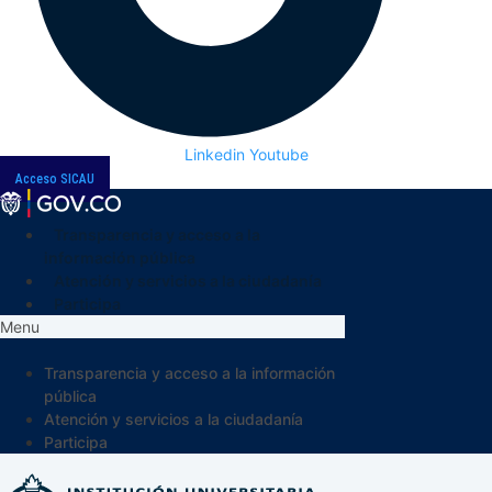
Linkedin
Youtube
Acceso SICAU
Transparencia y acceso a la
información pública
Atención y servicios a la ciudadanía
Participa
Menu
Transparencia y acceso a la información
pública
Atención y servicios a la ciudadanía
Participa