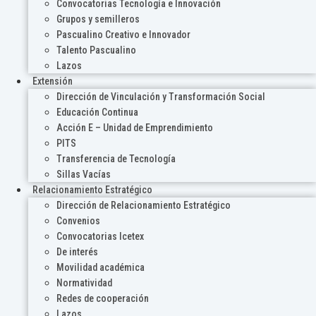
Convocatorias Tecnología e Innovación
Grupos y semilleros
Pascualino Creativo e Innovador
Talento Pascualino
Lazos
Extensión
Dirección de Vinculación y Transformación Social
Educación Continua
Acción E – Unidad de Emprendimiento
PITS
Transferencia de Tecnología
Sillas Vacías
Relacionamiento Estratégico
Dirección de Relacionamiento Estratégico
Convenios
Convocatorias Icetex
De interés
Movilidad académica
Normatividad
Redes de cooperación
Lazos