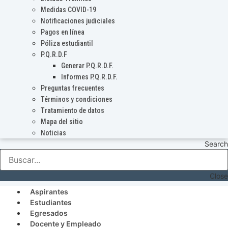
Medidas COVID-19
Notificaciones judiciales
Pagos en línea
Póliza estudiantil
P.Q.R.D.F
Generar P.Q.R.D.F.
Informes P.Q.R.D.F.
Preguntas frecuentes
Términos y condiciones
Tratamiento de datos
Mapa del sitio
Noticias
Search
Close
Aspirantes
Estudiantes
Egresados
Docente y Empleado