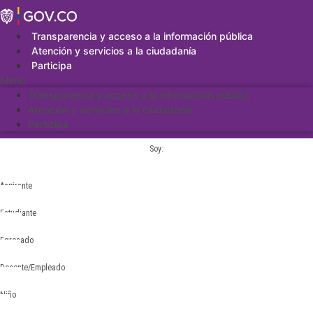
Saltar
al
contenido
Transparencia y acceso a la información pública
Atención y servicios a la ciudadanía
Participa
Menu
Transparencia y acceso a la información pública
Atención y servicios a la ciudadanía
Participa
Soy:
Aspirante
Estudiante
Egresado
Docente/Empleado
Niño