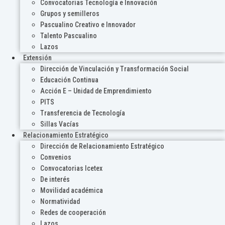
Convocatorias Tecnología e Innovación
Grupos y semilleros
Pascualino Creativo e Innovador
Talento Pascualino
Lazos
Extensión
Dirección de Vinculación y Transformación Social
Educación Continua
Acción E – Unidad de Emprendimiento
PITS
Transferencia de Tecnología
Sillas Vacías
Relacionamiento Estratégico
Dirección de Relacionamiento Estratégico
Convenios
Convocatorias Icetex
De interés
Movilidad académica
Normatividad
Redes de cooperación
Lazos