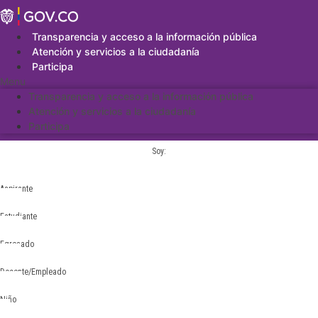
Saltar
al
contenido
Transparencia y acceso a la información pública
Atención y servicios a la ciudadanía
Participa
Menu
Transparencia y acceso a la información pública
Atención y servicios a la ciudadanía
Participa
Soy:
Aspirante
Estudiante
Egresado
Docente/Empleado
Niño