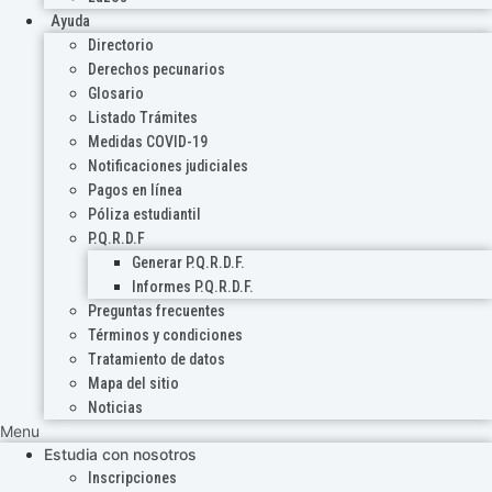
Ayuda
Directorio
Derechos pecunarios
Glosario
Listado Trámites
Medidas COVID-19
Notificaciones judiciales
Pagos en línea
Póliza estudiantil
P.Q.R.D.F
Generar P.Q.R.D.F.
Informes P.Q.R.D.F.
Preguntas frecuentes
Términos y condiciones
Tratamiento de datos
Mapa del sitio
Noticias
Menu
Estudia con nosotros
Inscripciones