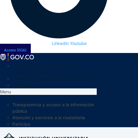
Linkedin
Youtube
Acceso SICAU
Transparencia y acceso a la
información pública
Atención y servicios a la ciudadanía
Participa
Menu
Transparencia y acceso a la información
pública
Atención y servicios a la ciudadanía
Participa