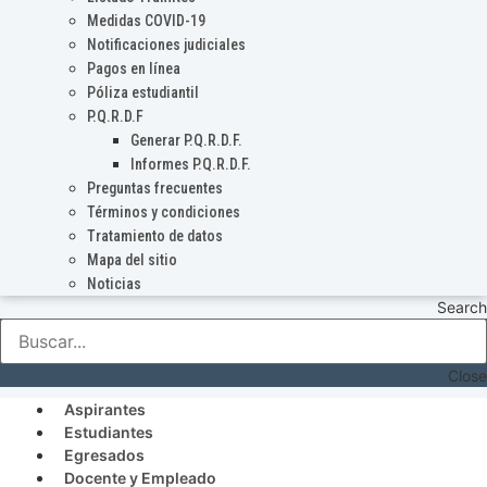
Medidas COVID-19
Notificaciones judiciales
Pagos en línea
Póliza estudiantil
P.Q.R.D.F
Generar P.Q.R.D.F.
Informes P.Q.R.D.F.
Preguntas frecuentes
Términos y condiciones
Tratamiento de datos
Mapa del sitio
Noticias
Search
Close
Aspirantes
Estudiantes
Egresados
Docente y Empleado