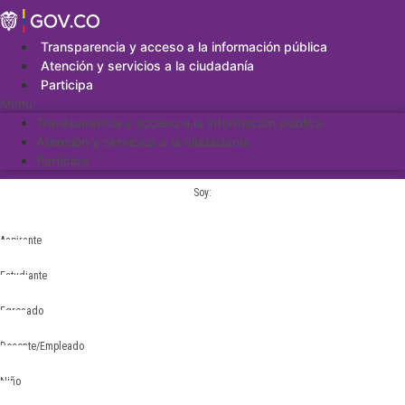
Saltar
al
contenido
Transparencia y acceso a la información pública
Atención y servicios a la ciudadanía
Participa
Menu
Transparencia y acceso a la información pública
Atención y servicios a la ciudadanía
Participa
Soy:
Aspirante
Estudiante
Egresado
Docente/Empleado
Niño