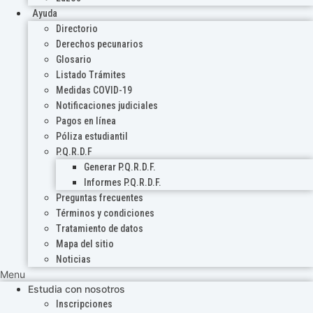
Ayuda
Directorio
Derechos pecunarios
Glosario
Listado Trámites
Medidas COVID-19
Notificaciones judiciales
Pagos en línea
Póliza estudiantil
P.Q.R.D.F
Generar P.Q.R.D.F.
Informes P.Q.R.D.F.
Preguntas frecuentes
Términos y condiciones
Tratamiento de datos
Mapa del sitio
Noticias
Menu
Estudia con nosotros
Inscripciones