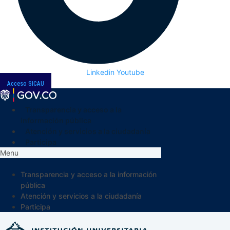
Linkedin
Youtube
Acceso SICAU
Transparencia y acceso a la
información pública
Atención y servicios a la ciudadanía
Participa
Menu
Transparencia y acceso a la información
pública
Atención y servicios a la ciudadanía
Participa