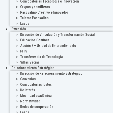
Convocatorias Tecnología e Innovación
Grupos y semilleros
Pascualino Creativo e Innovador
Talento Pascualino
Lazos
Extensión
Dirección de Vinculación y Transformación Social
Educación Continua
Acción E – Unidad de Emprendimiento
PITS
Transferencia de Tecnología
Sillas Vacías
Relacionamiento Estratégico
Dirección de Relacionamiento Estratégico
Convenios
Convocatorias Icetex
De interés
Movilidad académica
Normatividad
Redes de cooperación
Lazos