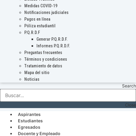
Medidas COVID-19
Notificaciones judiciales
Pagos en línea
Póliza estudiantil
P.Q.R.D.F
Generar P.Q.R.D.F.
Informes P.Q.R.D.F.
Preguntas frecuentes
Términos y condiciones
Tratamiento de datos
Mapa del sitio
Noticias
Search
Close
Aspirantes
Estudiantes
Egresados
Docente y Empleado