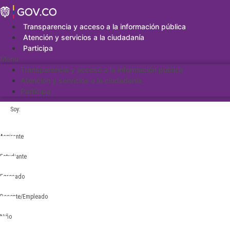
Saltar
al
contenido
Transparencia y acceso a la información pública
Atención y servicios a la ciudadanía
Participa
Menu
Transparencia y acceso a la información pública
Atención y servicios a la ciudadanía
Participa
Soy:
Aspirante
Estudiante
Egresado
Docente/Empleado
Niño