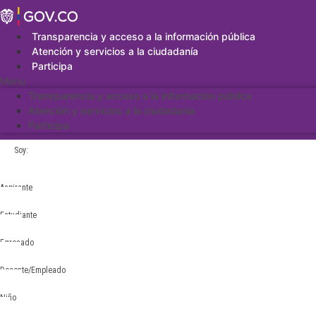
Saltar
al
contenido
Transparencia y acceso a la información pública
Atención y servicios a la ciudadanía
Participa
Menu
Transparencia y acceso a la información pública
Atención y servicios a la ciudadanía
Participa
Soy:
Aspirante
Estudiante
Egresado
Docente/Empleado
Niño