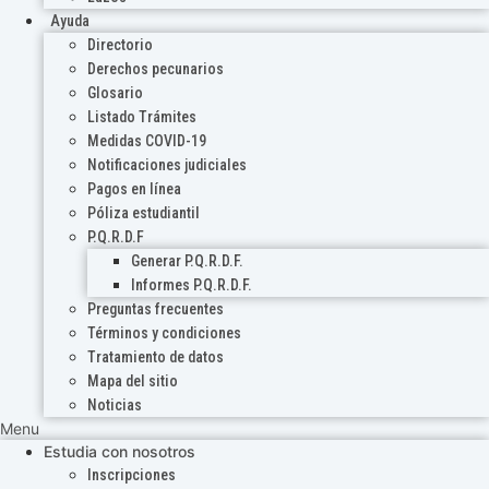
Ayuda
Directorio
Derechos pecunarios
Glosario
Listado Trámites
Medidas COVID-19
Notificaciones judiciales
Pagos en línea
Póliza estudiantil
P.Q.R.D.F
Generar P.Q.R.D.F.
Informes P.Q.R.D.F.
Preguntas frecuentes
Términos y condiciones
Tratamiento de datos
Mapa del sitio
Noticias
Menu
Estudia con nosotros
Inscripciones