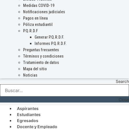
Medidas COVID-19
Notificaciones judiciales
Pagos en línea
Póliza estudiantil
P.Q.R.D.F
Generar P.Q.R.D.F.
Informes P.Q.R.D.F.
Preguntas frecuentes
Términos y condiciones
Tratamiento de datos
Mapa del sitio
Noticias
Search
Close
Aspirantes
Estudiantes
Egresados
Docente y Empleado