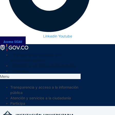
Linkedin
Youtube
Acceso SICAU
Transparencia y acceso a la
información pública
Atención y servicios a la ciudadanía
Participa
Menu
Transparencia y acceso a la información
pública
Atención y servicios a la ciudadanía
Participa