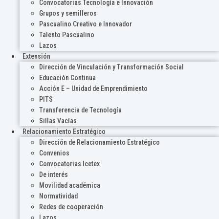
Convocatorias Tecnología e Innovación
Grupos y semilleros
Pascualino Creativo e Innovador
Talento Pascualino
Lazos
Extensión
Dirección de Vinculación y Transformación Social
Educación Continua
Acción E – Unidad de Emprendimiento
PITS
Transferencia de Tecnología
Sillas Vacías
Relacionamiento Estratégico
Dirección de Relacionamiento Estratégico
Convenios
Convocatorias Icetex
De interés
Movilidad académica
Normatividad
Redes de cooperación
Lazos