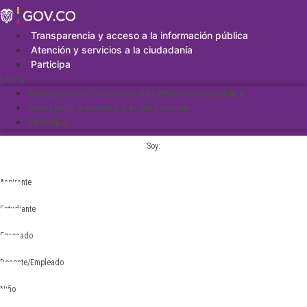
Saltar
al
contenido
Transparencia y acceso a la información pública
Atención y servicios a la ciudadanía
Participa
Menu
Transparencia y acceso a la información pública
Atención y servicios a la ciudadanía
Participa
Soy:
Aspirante
Estudiante
Egresado
Docente/Empleado
Niño