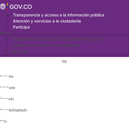
Saltar
al
contenido
Transparencia y acceso a la información pública
Atención y servicios a la ciudadanía
Participa
Menu
Transparencia y acceso a la información pública
Atención y servicios a la ciudadanía
Participa
Soy:
Aspirante
Estudiante
Egresado
Docente/Empleado
Niño