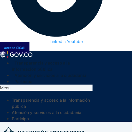
Linkedin
Youtube
Acceso SICAU
Transparencia y acceso a la
información pública
Atención y servicios a la ciudadanía
Participa
Menu
Transparencia y acceso a la información
pública
Atención y servicios a la ciudadanía
Participa