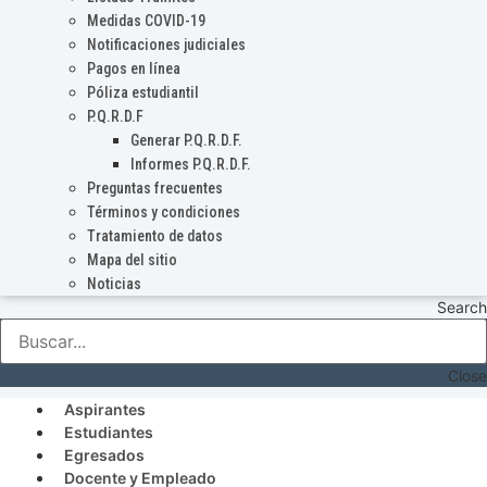
Medidas COVID-19
Notificaciones judiciales
Pagos en línea
Póliza estudiantil
P.Q.R.D.F
Generar P.Q.R.D.F.
Informes P.Q.R.D.F.
Preguntas frecuentes
Términos y condiciones
Tratamiento de datos
Mapa del sitio
Noticias
Search
Close
Aspirantes
Estudiantes
Egresados
Docente y Empleado