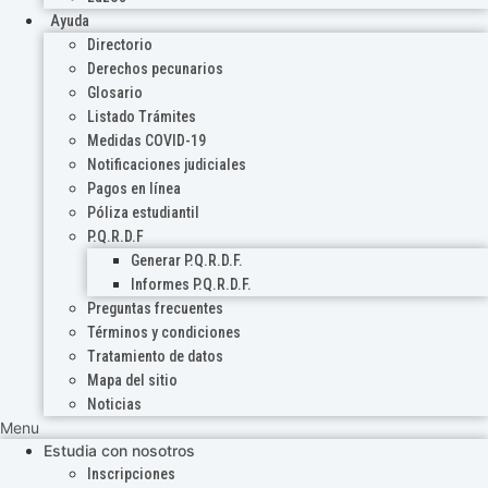
Ayuda
Directorio
Derechos pecunarios
Glosario
Listado Trámites
Medidas COVID-19
Notificaciones judiciales
Pagos en línea
Póliza estudiantil
P.Q.R.D.F
Generar P.Q.R.D.F.
Informes P.Q.R.D.F.
Preguntas frecuentes
Términos y condiciones
Tratamiento de datos
Mapa del sitio
Noticias
Menu
Estudia con nosotros
Inscripciones