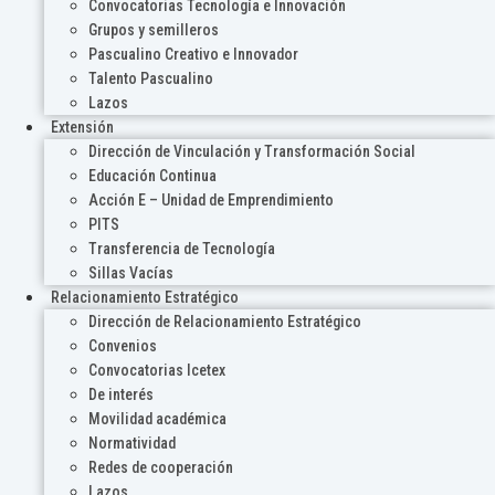
Convocatorias Tecnología e Innovación
Grupos y semilleros
Pascualino Creativo e Innovador
Talento Pascualino
Lazos
Extensión
Dirección de Vinculación y Transformación Social
Educación Continua
Acción E – Unidad de Emprendimiento
PITS
Transferencia de Tecnología
Sillas Vacías
Relacionamiento Estratégico
Dirección de Relacionamiento Estratégico
Convenios
Convocatorias Icetex
De interés
Movilidad académica
Normatividad
Redes de cooperación
Lazos