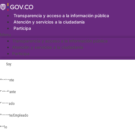
Saltar
al
contenido
Transparencia y acceso a la información pública
Atención y servicios a la ciudadanía
Participa
Menu
Transparencia y acceso a la información pública
Atención y servicios a la ciudadanía
Participa
Soy:
Aspirante
Estudiante
Egresado
Docente/Empleado
Niño