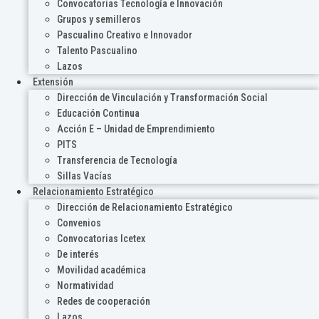
Convocatorias Tecnología e Innovación
Grupos y semilleros
Pascualino Creativo e Innovador
Talento Pascualino
Lazos
Extensión
Dirección de Vinculación y Transformación Social
Educación Continua
Acción E – Unidad de Emprendimiento
PITS
Transferencia de Tecnología
Sillas Vacías
Relacionamiento Estratégico
Dirección de Relacionamiento Estratégico
Convenios
Convocatorias Icetex
De interés
Movilidad académica
Normatividad
Redes de cooperación
Lazos