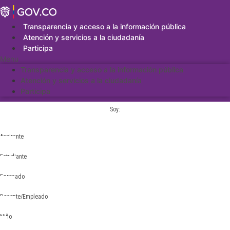
Saltar
al
contenido
Transparencia y acceso a la información pública
Atención y servicios a la ciudadanía
Participa
Menu
Transparencia y acceso a la información pública
Atención y servicios a la ciudadanía
Participa
Soy:
Aspirante
Estudiante
Egresado
Docente/Empleado
Niño