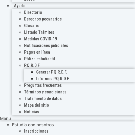
Ayuda
Directorio
Derechos pecunarios
Glosario
Listado Trámites
Medidas COVID-19
Notificaciones judiciales
Pagos en línea
Póliza estudiantil
P.Q.R.D.F
Generar P.Q.R.D.F.
Informes P.Q.R.D.F.
Preguntas frecuentes
Términos y condiciones
Tratamiento de datos
Mapa del sitio
Noticias
Menu
Estudia con nosotros
Inscripciones