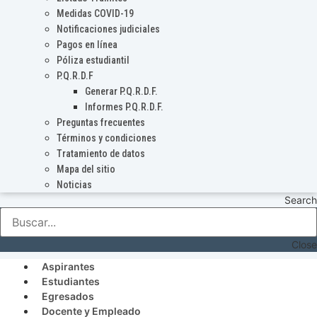
Medidas COVID-19
Notificaciones judiciales
Pagos en línea
Póliza estudiantil
P.Q.R.D.F
Generar P.Q.R.D.F.
Informes P.Q.R.D.F.
Preguntas frecuentes
Términos y condiciones
Tratamiento de datos
Mapa del sitio
Noticias
Search
Close
Aspirantes
Estudiantes
Egresados
Docente y Empleado