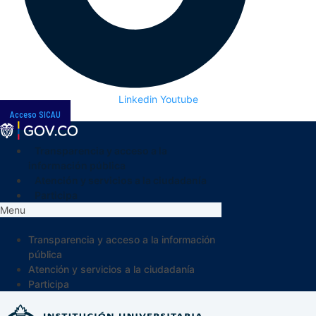
Linkedin
Youtube
Acceso SICAU
Transparencia y acceso a la
información pública
Atención y servicios a la ciudadanía
Participa
Menu
Transparencia y acceso a la información
pública
Atención y servicios a la ciudadanía
Participa