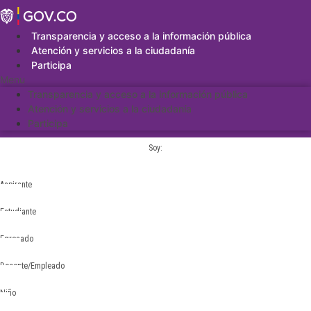
Saltar
al
contenido
Transparencia y acceso a la información pública
Atención y servicios a la ciudadanía
Participa
Menu
Transparencia y acceso a la información pública
Atención y servicios a la ciudadanía
Participa
Soy:
Aspirante
Estudiante
Egresado
Docente/Empleado
Niño