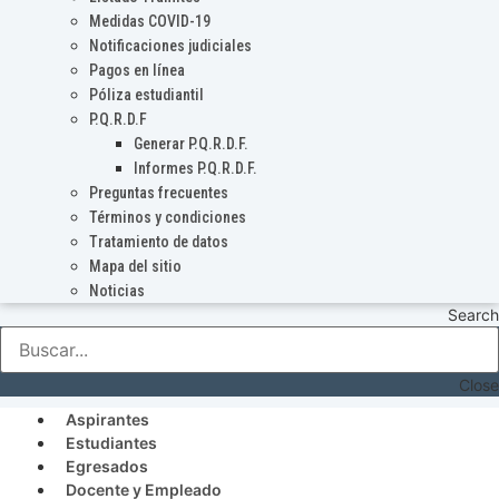
Medidas COVID-19
Notificaciones judiciales
Pagos en línea
Póliza estudiantil
P.Q.R.D.F
Generar P.Q.R.D.F.
Informes P.Q.R.D.F.
Preguntas frecuentes
Términos y condiciones
Tratamiento de datos
Mapa del sitio
Noticias
Search
Close
Aspirantes
Estudiantes
Egresados
Docente y Empleado