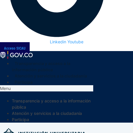
Linkedin
Youtube
Acceso SICAU
Transparencia y acceso a la
información pública
Atención y servicios a la ciudadanía
Participa
Menu
Transparencia y acceso a la información
pública
Atención y servicios a la ciudadanía
Participa