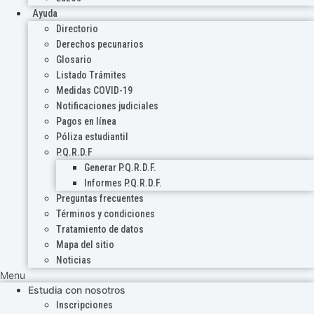
Ayuda
Directorio
Derechos pecunarios
Glosario
Listado Trámites
Medidas COVID-19
Notificaciones judiciales
Pagos en línea
Póliza estudiantil
P.Q.R.D.F
Generar P.Q.R.D.F.
Informes P.Q.R.D.F.
Preguntas frecuentes
Términos y condiciones
Tratamiento de datos
Mapa del sitio
Noticias
Menu
Estudia con nosotros
Inscripciones