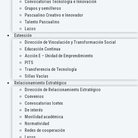
Convocatorias Tecnología e Innovación
Grupos y semilleros
Pascualino Creativo e Innovador
Talento Pascualino
Lazos
Extensión
Dirección de Vinculación y Transformación Social
Educación Continua
Acción E – Unidad de Emprendimiento
PITS
Transferencia de Tecnología
Sillas Vacías
Relacionamiento Estratégico
Dirección de Relacionamiento Estratégico
Convenios
Convocatorias Icetex
De interés
Movilidad académica
Normatividad
Redes de cooperación
Lazos