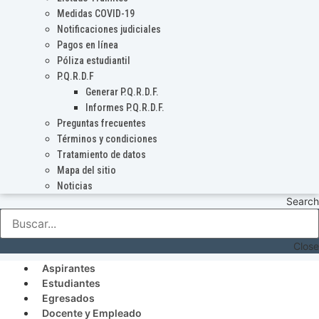
Medidas COVID-19
Notificaciones judiciales
Pagos en línea
Póliza estudiantil
P.Q.R.D.F
Generar P.Q.R.D.F.
Informes P.Q.R.D.F.
Preguntas frecuentes
Términos y condiciones
Tratamiento de datos
Mapa del sitio
Noticias
Search
Close
Aspirantes
Estudiantes
Egresados
Docente y Empleado