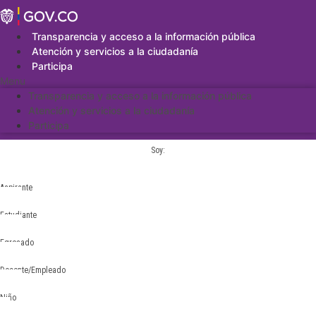
Saltar
al
contenido
Transparencia y acceso a la información pública
Atención y servicios a la ciudadanía
Participa
Menu
Transparencia y acceso a la información pública
Atención y servicios a la ciudadanía
Participa
Soy:
Aspirante
Estudiante
Egresado
Docente/Empleado
Niño