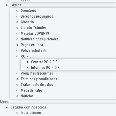
Ayuda
Directorio
Derechos pecunarios
Glosario
Listado Trámites
Medidas COVID-19
Notificaciones judiciales
Pagos en línea
Póliza estudiantil
P.Q.R.D.F
Generar P.Q.R.D.F.
Informes P.Q.R.D.F.
Preguntas frecuentes
Términos y condiciones
Tratamiento de datos
Mapa del sitio
Noticias
Menu
Estudia con nosotros
Inscripciones