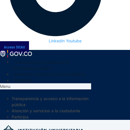
Linkedin
Youtube
Acceso SICAU
Transparencia y acceso a la
información pública
Atención y servicios a la ciudadanía
Participa
Menu
Transparencia y acceso a la información
pública
Atención y servicios a la ciudadanía
Participa