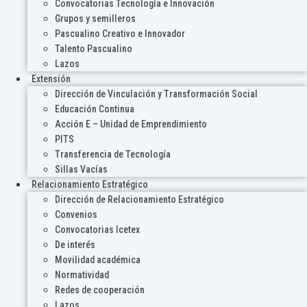
Convocatorias Tecnología e Innovación
Grupos y semilleros
Pascualino Creativo e Innovador
Talento Pascualino
Lazos
Extensión
Dirección de Vinculación y Transformación Social
Educación Continua
Acción E – Unidad de Emprendimiento
PITS
Transferencia de Tecnología
Sillas Vacías
Relacionamiento Estratégico
Dirección de Relacionamiento Estratégico
Convenios
Convocatorias Icetex
De interés
Movilidad académica
Normatividad
Redes de cooperación
Lazos