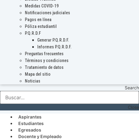
Medidas COVID-19
Notificaciones judiciales
Pagos en línea
Póliza estudiantil
P.Q.R.D.F
Generar P.Q.R.D.F.
Informes P.Q.R.D.F.
Preguntas frecuentes
Términos y condiciones
Tratamiento de datos
Mapa del sitio
Noticias
Search
Close
Aspirantes
Estudiantes
Egresados
Docente y Empleado