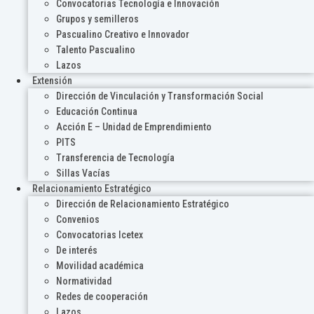
Convocatorias Tecnología e Innovación
Grupos y semilleros
Pascualino Creativo e Innovador
Talento Pascualino
Lazos
Extensión
Dirección de Vinculación y Transformación Social
Educación Continua
Acción E – Unidad de Emprendimiento
PITS
Transferencia de Tecnología
Sillas Vacías
Relacionamiento Estratégico
Dirección de Relacionamiento Estratégico
Convenios
Convocatorias Icetex
De interés
Movilidad académica
Normatividad
Redes de cooperación
Lazos