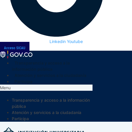
Linkedin
Youtube
Acceso SICAU
Transparencia y acceso a la
información pública
Atención y servicios a la ciudadanía
Participa
Menu
Transparencia y acceso a la información
pública
Atención y servicios a la ciudadanía
Participa