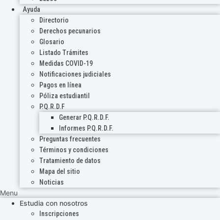
Ayuda
Directorio
Derechos pecunarios
Glosario
Listado Trámites
Medidas COVID-19
Notificaciones judiciales
Pagos en línea
Póliza estudiantil
P.Q.R.D.F
Generar P.Q.R.D.F.
Informes P.Q.R.D.F.
Preguntas frecuentes
Términos y condiciones
Tratamiento de datos
Mapa del sitio
Noticias
Menu
Estudia con nosotros
Inscripciones