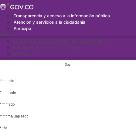
Saltar
al
contenido
Transparencia y acceso a la información pública
Atención y servicios a la ciudadanía
Participa
Menu
Transparencia y acceso a la información pública
Atención y servicios a la ciudadanía
Participa
Soy:
Aspirante
Estudiante
Egresado
Docente/Empleado
Niño