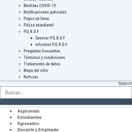
Medidas COVID-19
Notificaciones judiciales
Pagos en línea
Póliza estudiantil
P.Q.R.D.F
Generar P.Q.R.D.F.
Informes P.Q.R.D.F.
Preguntas frecuentes
Términos y condiciones
Tratamiento de datos
Mapa del sitio
Noticias
Search
Close
Aspirantes
Estudiantes
Egresados
Docente y Empleado