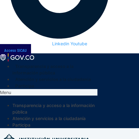
Linkedin
Youtube
Acceso SICAU
Transparencia y acceso a la
información pública
Atención y servicios a la ciudadanía
Participa
Menu
Transparencia y acceso a la información
pública
Atención y servicios a la ciudadanía
Participa