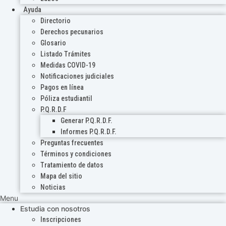
Ayuda
Directorio
Derechos pecunarios
Glosario
Listado Trámites
Medidas COVID-19
Notificaciones judiciales
Pagos en línea
Póliza estudiantil
P.Q.R.D.F
Generar P.Q.R.D.F.
Informes P.Q.R.D.F.
Preguntas frecuentes
Términos y condiciones
Tratamiento de datos
Mapa del sitio
Noticias
Menu
Estudia con nosotros
Inscripciones