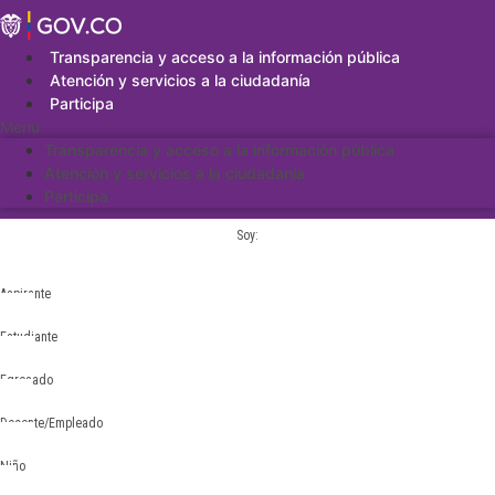
Saltar
al
contenido
Transparencia y acceso a la información pública
Atención y servicios a la ciudadanía
Participa
Menu
Transparencia y acceso a la información pública
Atención y servicios a la ciudadanía
Participa
Soy:
Aspirante
Estudiante
Egresado
Docente/Empleado
Niño