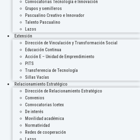
Convocatorias Tecnología e Innovación
Grupos y semilleros
Pascualino Creativo e Innovador
Talento Pascualino
Lazos
Extensión
Dirección de Vinculación y Transformación Social
Educación Continua
Acción E – Unidad de Emprendimiento
PITS
Transferencia de Tecnología
Sillas Vacías
Relacionamiento Estratégico
Dirección de Relacionamiento Estratégico
Convenios
Convocatorias Icetex
De interés
Movilidad académica
Normatividad
Redes de cooperación
Lazos