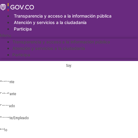
Saltar
al
contenido
Transparencia y acceso a la información pública
Atención y servicios a la ciudadanía
Participa
Menu
Transparencia y acceso a la información pública
Atención y servicios a la ciudadanía
Participa
Soy:
Aspirante
Estudiante
Egresado
Docente/Empleado
Niño