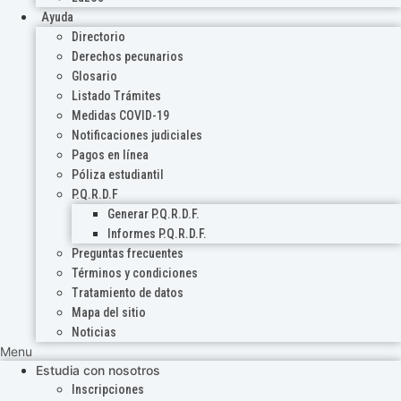
Ayuda
Directorio
Derechos pecunarios
Glosario
Listado Trámites
Medidas COVID-19
Notificaciones judiciales
Pagos en línea
Póliza estudiantil
P.Q.R.D.F
Generar P.Q.R.D.F.
Informes P.Q.R.D.F.
Preguntas frecuentes
Términos y condiciones
Tratamiento de datos
Mapa del sitio
Noticias
Menu
Estudia con nosotros
Inscripciones