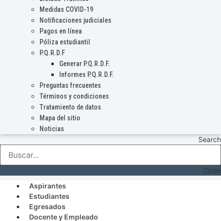
Medidas COVID-19
Notificaciones judiciales
Pagos en línea
Póliza estudiantil
P.Q.R.D.F
Generar P.Q.R.D.F.
Informes P.Q.R.D.F.
Preguntas frecuentes
Términos y condiciones
Tratamiento de datos
Mapa del sitio
Noticias
Search
Close
Aspirantes
Estudiantes
Egresados
Docente y Empleado