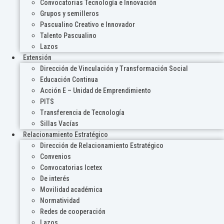
Convocatorias Tecnología e Innovación
Grupos y semilleros
Pascualino Creativo e Innovador
Talento Pascualino
Lazos
Extensión
Dirección de Vinculación y Transformación Social
Educación Continua
Acción E – Unidad de Emprendimiento
PITS
Transferencia de Tecnología
Sillas Vacías
Relacionamiento Estratégico
Dirección de Relacionamiento Estratégico
Convenios
Convocatorias Icetex
De interés
Movilidad académica
Normatividad
Redes de cooperación
Lazos