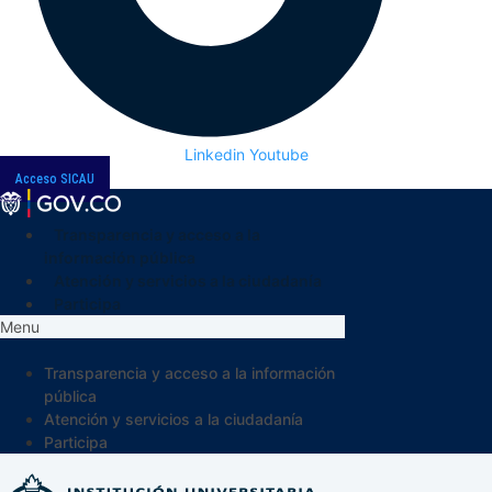
Linkedin
Youtube
Acceso SICAU
Transparencia y acceso a la
información pública
Atención y servicios a la ciudadanía
Participa
Menu
Transparencia y acceso a la información
pública
Atención y servicios a la ciudadanía
Participa