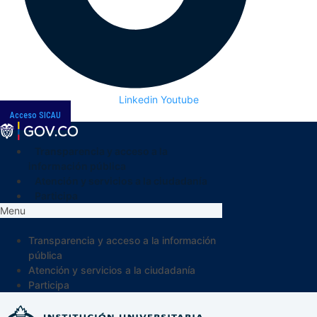
Linkedin
Youtube
Acceso SICAU
Transparencia y acceso a la
información pública
Atención y servicios a la ciudadanía
Participa
Menu
Transparencia y acceso a la información
pública
Atención y servicios a la ciudadanía
Participa