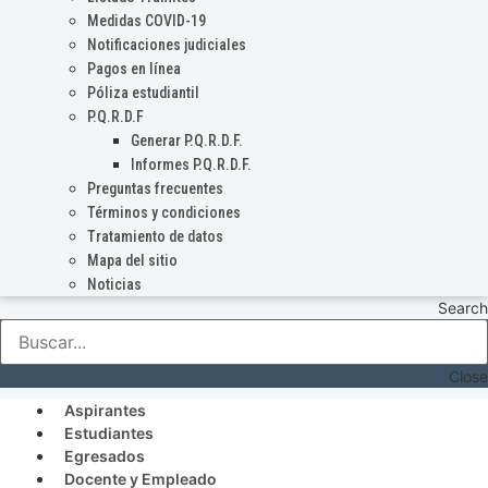
Medidas COVID-19
Notificaciones judiciales
Pagos en línea
Póliza estudiantil
P.Q.R.D.F
Generar P.Q.R.D.F.
Informes P.Q.R.D.F.
Preguntas frecuentes
Términos y condiciones
Tratamiento de datos
Mapa del sitio
Noticias
Search
Close
Aspirantes
Estudiantes
Egresados
Docente y Empleado