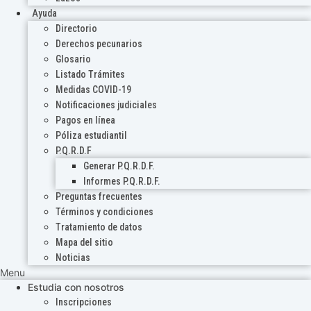
Ayuda
Directorio
Derechos pecunarios
Glosario
Listado Trámites
Medidas COVID-19
Notificaciones judiciales
Pagos en línea
Póliza estudiantil
P.Q.R.D.F
Generar P.Q.R.D.F.
Informes P.Q.R.D.F.
Preguntas frecuentes
Términos y condiciones
Tratamiento de datos
Mapa del sitio
Noticias
Menu
Estudia con nosotros
Inscripciones