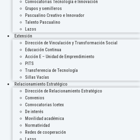
Convocatorias Tecnología e Innovación
Grupos y semilleros
Pascualino Creativo e Innovador
Talento Pascualino
Lazos
Extensión
Dirección de Vinculación y Transformación Social
Educación Continua
Acción E – Unidad de Emprendimiento
PITS
Transferencia de Tecnología
Sillas Vacías
Relacionamiento Estratégico
Dirección de Relacionamiento Estratégico
Convenios
Convocatorias Icetex
De interés
Movilidad académica
Normatividad
Redes de cooperación
Lazos