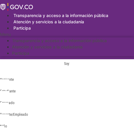
Saltar
al
contenido
Transparencia y acceso a la información pública
Atención y servicios a la ciudadanía
Participa
Menu
Transparencia y acceso a la información pública
Atención y servicios a la ciudadanía
Participa
Soy:
Aspirante
Estudiante
Egresado
Docente/Empleado
Niño